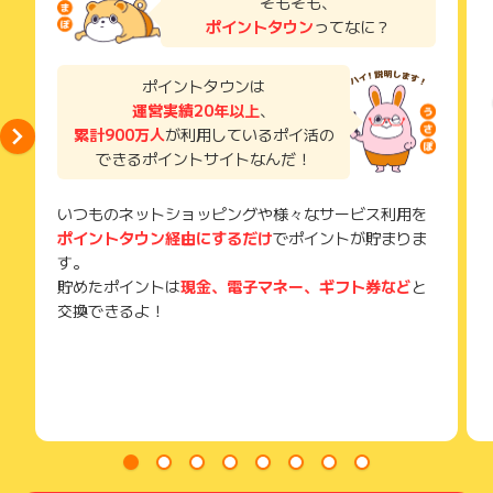
そもそも、
ます。
い。
て最適な保険のアドバイスをさせていただく為、ご依頼がない
ポイントタウン
ってなに？
(スマートフォン不可・PCのみ可能 等）
獲得待ち・獲得失敗の状態でお問い合わせされる際に、該当の
限り、金融商品の勧誘・販売は一切しておりません。
広告主から指定の端末にて面談を実施することが困難な場合
メールを送っていただく場合がございます。
その為、金融商品で得られる販売手数料の収入がない分、通常
は、対象外となりますのでご注意ください。
そのため、紛失・破棄された場合は対応いたしかねますので、
ポイントタウンは
は一律料金での有料（1相談14800円）とさせていただいてい
ご注意ください。
運営実績20年以上
、
ますが、ポイントサイトユーザーのみ、特典として無料でご利
【ポイント獲得対象外条件】
※新規WEB予約後、60日以内に相談できなかった場合
累計900万人
が利用しているポイ活の
(※) SafariやChromeなどwebサイトを表示するアプリのこと
用できます。
※相談後、広告主からのアンケート・問い合わせに10日以内に
できるポイントサイトなんだ！
お答え頂けない場合（連絡がつかない場合を含む）
※担当FPからのご提案に対し、何らかのご返答をいただけない
いつものネットショッピングや様々なサービス利用を
場合（担当FPが今回は提案はできないと判断する場合や、相談
ポイントタウン経由にするだけ
でポイントが貯まりま
者が提案不要と判断する場合も含む）
※保険の新規加入や見直しについてのご相談意思がないと判断さ
す。
れた場合
貯めたポイントは
現金、電子マネー、ギフト券など
と
※途中でご相談を中断された方、ご相談途中で連絡が取れなくな
交換できるよ！
った方（1か月以上ご返信の無い方等）
※学生、無職（専業主婦・主夫は除く）の方からの申込みの場合
※情報収集やパンフレットの受け渡しのみや、謝礼（ポイント）
目的の申込みの場合
※プランのご提案に必要な情報をいただけない場合
※面談時に「ポイント」や「報酬」に関する発言や質問があった
場合
※同業者の方の申込
※保険にご加入が難しい方のご相談