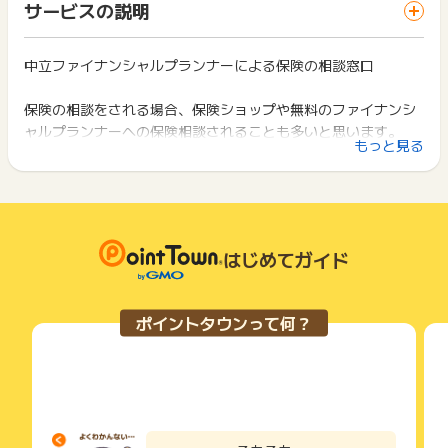
一部のサービスにつきましては、1商品につき10円単位の金額
サービスの説明
お買い物利用時で、デバイス・ブラウザが異なる場合はポイン
象）
は切り捨てとなります。
ト獲得ができません。
※年齢が25歳以上59歳以下の方
ポイント獲得が1ポイント未満のものは切り捨てとなり、ポイ
※日本国内にお住まいの方
ント履歴には記載されません。
中立ファイナンシャルプランナーによる保険の相談窓口
2回以上同じお買い物・サービスをご利用される場合は、毎回
※オンライン相談時にカメラとマイクをONにしてご相談いただ
原則として広告主側のポイント等を利用して支払われた金額分
ポイントタウンに戻り、「 申込をしてポイントGET 」ボタン
ける方（ご事情がある場合は担当FPへお申し出下さい）
につきましては、ポイントタウンのポイント獲得の対象には含
を押してからご利用ください。
保険の相談をされる場合、保険ショップや無料のファイナンシ
※面談前の担当FPからの事前ヒアリングや確認事項にお答えい
まれません。
ャルプランナーへの保険相談されることも多いと思います。
ただける方
広告主が運営しているサービスの都合もしくは会員様の都合で
下記の事項に該当する場合、広告主側で対象外とみなし、「獲
もっと見る
※面談後に広告主からのアンケートにお答えいただける方
そういったところでは、複数の保険会社の代理店として最適な
商品の交換や一部でもキャンセルされた場合、ポイントが無効
得無効」となる可能性があります。
になる可能性もございます。
保険商品を勧めていると謳っているケースが多く無料で色々保
・同一端末や同一世帯で、繰り返し利用不可のサービス・お買
《相談内容が解決とは》
各サービス・お買い物の獲得ポイントや獲得条件、キャンペー
険相談でき、相談者に合った保険商品を紹介してくれることも
い物を複数回ご利用された場合
？相談者（予約者）とFPが少なくとも１回以上面談し
ン期間が予告なしに変更される場合がございますが、ご利用さ
・他のポイントサイトや比較サイト、検索サイトなどを経由し
あります。
？相談者が予約時に申し込みされた相談内容が解決した状態
れた時点の条件が適用されます。
て一度でも同サービス・お買い物を利用されたことがある場合
ただ、保険相談で、公的保障の説明がない場合や、相談者のラ
（例）予約時の相談内容が下記の場合
条件を達成しているかどうかは各広告主ではなく、代理店が行
はじめてガイド
ご利用前には、Cookieの削除をおこなっていただくことを推奨
イフプランも作成せずに保険が必要だと説明したり、必要だっ
ご相談したいこと：？保険が必要である場合、適正な保障額？
っているため、広告主はポイントに関する詳細を把握しており
します。
ライフプラン表作成
たとしても特定の保険商品しか勧められない場合は注意が必要
ません。
→ライフプラン表を作成し、ＦＰが必要保障額を算出の上ご説
です。
そのため、ポイントタウンのポイントに関するお問い合わせを
サービス・お買い物利用時にお電話など2つ以上の申し込み方
ポイントタウンって何？
明し、相談者が納得し相談内容が解決された場合
広告主様に直接行わないようお願いいたします。
中には、不要な保険や特約を勧めたり保険手数料の高い保険商
法がある場合、必ずサイト上のWEBフォームからお申し込みく
※ただし、相談者より上記相談の派生する新たな相談等があった
掲載中のプログラムの掲載終了日はあくまで予定となってお
ださい。
品を勧めるケースもあったりします。
場合はその相談内容も解決するまでになります。
り、急遽終了となる場合がございます。
各サービス・お買い物に掲載されている獲得条件を必ずよくお
広告に遷移しない場合は掲載が終了となっておりポイントが獲
読みください。
「FPによる保険の相談窓口」では、まずは中立・公平なファイ
返信がない場合や途中で連絡が取れなくなった場合は解決には
得できませんので、ご注意くださいませ。
ナンシャルプランナーが、公的保障やライフプランを基に、保
なりませんのでご注意ください。
お申し込みやお買い物後、利用したサイトから送られる購入完
面談前にデバイスの対応可否がありましたら、ご案内がござい
険の必要性の有無・必要であれば適切な補償額・共済等も含め
了などのメールは、ポイント獲得するまで必ず保管してくださ