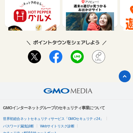
【ホットペッパーグル
遊び予約／レジャーチケ
じゃ
メ】レストラン予約
ット購入サイト「アソビ
ュー！」
85
1.5%
ポイントタウンをシェアしよう
GMOインターネットグループのセキュリティ事業について
世界初総合ネットセキュリティサービス「GMOセキュリティ24」
パスワード漏洩診断
Webサイトリスク診断