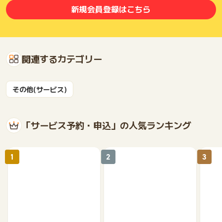
※不備・不正・虚偽・重複・いたずら・キャンセル・架空
新規会員登録はこちら
※広告主または担当FPが、相談態度や言動が不適切（相談不適
切）と判断した方
※その他お申込内容に不備がある場合
※許諾が取れていない画像／素材の使用はNG
※許諾ないものの使用があった際は、過去の成果まで遡り支払い
関連するカテゴリー
対象外になる可能性がございます
※薬事法が遵守されていなかった場合
※指定媒体以外で掲載された場合
その他(サービス)
※ポイントに関するお問い合わせは、
ポイントタウンのサポート
までお問い合わせください。ポイントについて、広告主に直接
お問い合わせをした場合、ポイント獲得対象外となる場合がご
「サービス予約・申込」の人気ランキング
ざいます。
1
2
3