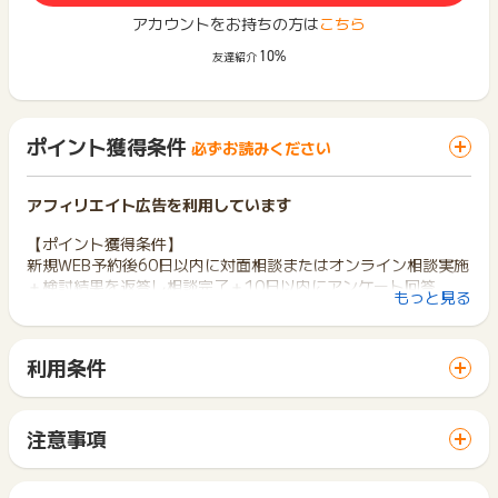
アカウントをお持ちの方は
こちら
10%
友達紹介
ポイント獲得条件
必ずお読みください
アフィリエイト広告を利用しています
【ポイント獲得条件】
新規WEB予約後60日以内に対面相談またはオンライン相談実施
＋検討結果を返答し相談完了＋10日以内にアンケート回答
もっと見る
※「相談完了」は、相談内容が解決することを指します（詳細は
下記赤字部分参照）
※ヒアリング・アンケートはメールまたは電話にて実施します
利用条件
※はじめて「合同会社扶桑コンサルティング」のサービスをご利
「 申込をしてポイントGET 」ボタンから広告主サイトを訪問
用される方
し、ご利用ください。
※1世帯につき1回まで
サイトに移動してからお申し込みやお買い物が完了するまでの
※結婚しており、家族構成がある世帯の方限定（対象世帯：両親
注意事項
間に、同じブラウザ（※）で他のサイトに移動した場合はポイン
世帯のみ 、ひとり親世帯は対象外）
ポイントの獲得の対象となるのは、税抜き・送料抜き価格とな
ト獲得ができません。
※世帯として年収400万円以上ある方（ご本人に収入がない専
ります。
「 申込をしてポイントGET 」ボタンを押した時とサービス・
業主婦・主夫でも、配偶者の収入を含む世帯収入があれば対