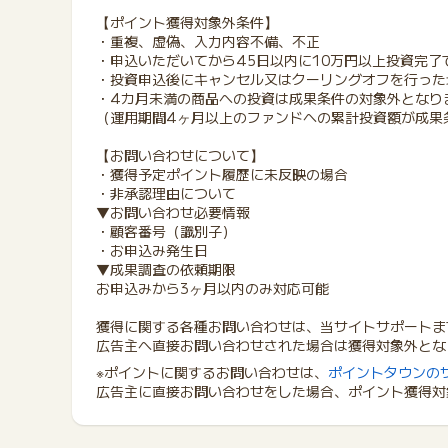
【ポイント獲得対象外条件】
・重複、虚偽、入力内容不備、不正
・申込いただいてから45日以内に10万円以上投資完了
・投資申込後にキャンセル又はクーリングオフを行った
・4カ月未満の商品への投資は成果条件の対象外となり
（運用期間4ヶ月以上のファンドへの累計投資額が成果
【お問い合わせについて】
・獲得予定ポイント履歴に未反映の場合
・非承認理由について
▼お問い合わせ必要情報
・顧客番号（識別子）
・お申込み発生日
▼成果調査の依頼期限
お申込みから3ヶ月以内のみ対応可能
獲得に関する各種お問い合わせは、当サイトサポートま
広告主へ直接お問い合わせされた場合は獲得対象外とな
※ポイントに関するお問い合わせは、
ポイントタウンの
広告主に直接お問い合わせをした場合、ポイント獲得対