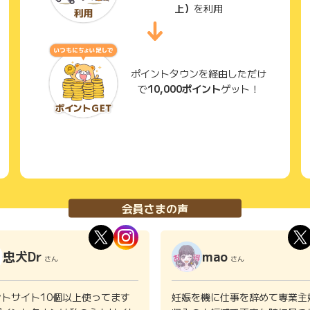
上）
を利用
ポイントタウンを経由しただけ
で
10,000ポイント
ゲット！
会員さまの声
忠犬Dr
mao
さん
さん
ントサイト10個以上使ってます
妊娠を機に仕事を辞めて専業主