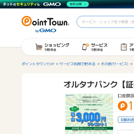
無料診断
ショッピング
サービス
ア
で貯める
で貯める
で
ポイントタウンTOP
サービス利用で貯める
その他(サービス)
オルタナバンク【証
口座開設
1
初回利