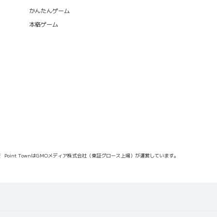
かんたんゲーム
本格ゲーム
報
Point TownはGMOメディア株式会社（東証グロース上場）が運営しています。