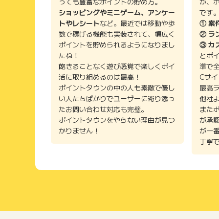
っても豊富なポイントの貯め方。
が、
ショッピングやミニゲーム、アンケー
です
トやレシート
など。最近では移動や歩
① 案
数で稼げる機能も実装されて、幅広く
② ラ
ポイントを貯められるようになりまし
③ カ
たね！
とポ
飽きることなく遊び感覚で楽しくポイ
準で
活に取り組めるのは最高！
Cサ
ポイントタウンの中の人も素敵で優し
最高
い人たちばかりでユーザーに寄り添っ
他社
たお問い合わせ対応も完璧。
また
ポイントタウンをやらない理由が見つ
が承
かりません！
が一
丁寧