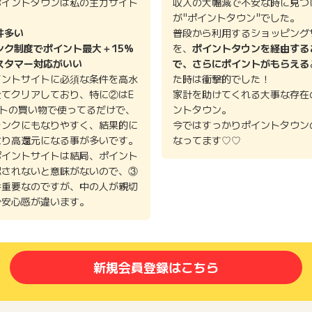
ポイントタウンは私の主力サイト
収入の大幅減で不安な時に見つ
。
が"ポイントタウン"でした。
件多い
普段から利用するショッピング
ンク制度でポイント最大＋15%
を、
ポイントタウンを経由する
スタマー対応がいい
で、さらにポイントがもらえる
イントサイトに必須な条件を高水
た時は衝撃的でした！
全てクリアしており、特に②はE
家計を助けてくれる大事な存在
イトの買い物で使ってるだけで、
ントタウン。
ランクにもなりやすく、結果的に
今ではすっかりポイントタウン
より高還元になる事が多いです。
なってます♡♡
ポイントサイトは結局、ポイント
認されないと意味がないので、③
番重要なのですが、中の人が親切
で安心感が違います。
新規会員登録はこちら