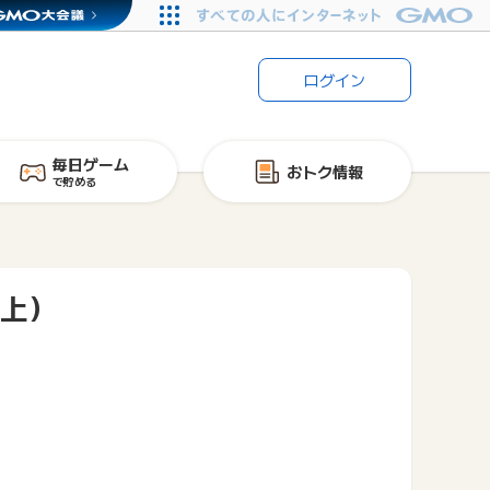
ログイン
毎日ゲーム
おトク情報
で貯める
以上）