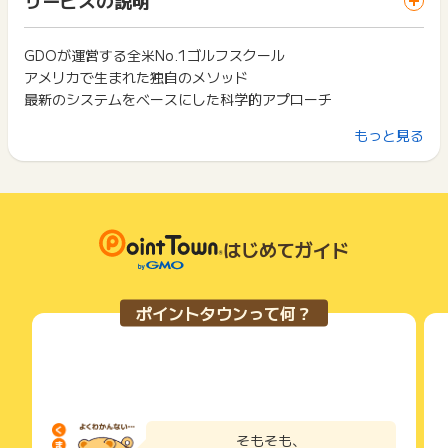
ス・お買い物利用時で、デバイス・ブラウザが異なる場合はポ
・獲得予定ポイントに反映されない
は切り捨てとなります。
イント獲得ができません。
・非承認理由
ポイント獲得が1ポイント未満のものは切り捨てとなり、ポイ
ント履歴には記載されません。
GDOが運営する全米No.1ゴルフスクール
2回以上同じお買い物・サービスをご利用される場合は、毎回
※ポイントに関するお問い合わせは、
ポイントタウンのサポート
原則として広告主側のポイント等を利用して支払われた金額分
アメリカで生まれた独自のメソッド
ポイントタウンに戻り、「 サイトへ行ってポイントGET 」ボ
までお問い合わせください。ポイントについて、広告主に直接
につきましては、ポイントタウンのポイント獲得の対象には含
タンを押してからご利用ください。
最新のシステムをベースにした科学的アプローチ
お問い合わせをした場合、ポイント獲得対象外となる場合がご
まれません。
ざいます。
広告主が運営しているサービスの都合もしくは会員様の都合で
下記の事項に該当する場合、広告主側で対象外とみなし、「獲
もっと見る
◆こんな人におすすめ◆
商品の交換や一部でもキャンセルされた場合、ポイントが無効
得無効」となる可能性があります。
になる可能性もございます。
・本当にゴルフが上手くなりたい
・同一端末や同一世帯で、繰り返し利用不可のサービス・お買
各サービス・お買い物の獲得ポイントや獲得条件、キャンペー
・最新機器を用いてデータ分析をしたい
い物を複数回ご利用された場合
ン期間が予告なしに変更される場合がございますが、ご利用さ
・他のポイントサイトや比較サイト、検索サイトなどを経由し
・マンツーマンで最短で成果を出したい
れた時点の条件が適用されます。
て一度でも同サービス・お買い物を利用されたことがある場合
・自分に合った成長するレッスンを受けたい
条件を達成しているかどうかは各広告主ではなく、代理店が行
はじめてガイド
ご利用前には、Cookieの削除をおこなっていただくことを推奨
っているため、広告主はポイントに関する詳細を把握しており
します。
◆サービスの特徴◆
ません。
・独自のシステムを使って数値化し、誰にでもわかりやすく分
そのため、ポイントタウンのポイントに関するお問い合わせを
サービス・お買い物利用時にお電話など2つ以上の申し込み方
ポイントタウンって何？
広告主様に直接行わないようお願いいたします。
析・解説
法がある場合、必ずサイト上のWEBフォームからお申し込みく
掲載中のプログラムの掲載終了日はあくまで予定となってお
ださい。
・一人ひとりのレベルに合わせて作成し、最適なレッスンプラ
り、急遽終了となる場合がございます。
各サービス・お買い物に掲載されている獲得条件を必ずよくお
ンをご提案
広告に遷移しない場合は掲載が終了となっておりポイントが獲
読みください。
・スマホやPCでレッスン内容を閲覧・復習が可能
得できませんので、ご注意くださいませ。
・レッスンと同じスイングビデオシステムを自由に使ってセル
お申し込みやお買い物後、利用したサイトから送られる購入完
フトレーニングが可能
了などのメールは、ポイント獲得するまで必ず保管してくださ
そもそも、