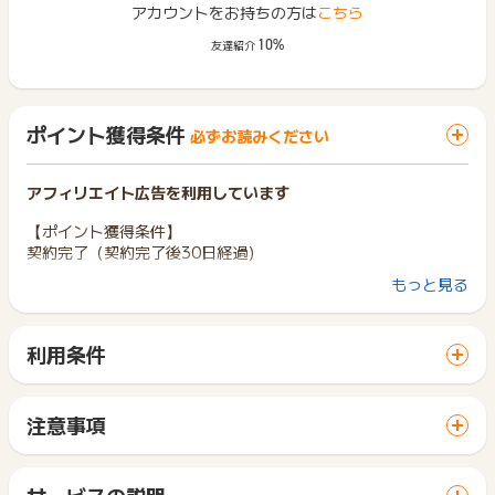
アカウントをお持ちの方は
こちら
10%
友達紹介
ポイント獲得条件
必ずお読みください
アフィリエイト広告を利用しています
【ポイント獲得条件】
契約完了（契約完了後30日経過）
もっと見る
【ポイント獲得対象外条件】
当広告主を利用したことがある方
虚偽・イタズラ・キャンセル
利用条件
１世帯２回以上の申込
「 サイトへ行ってポイントGET 」ボタンから広告主サイトを
その他当社が不正と判断したもの
訪問し、ご利用ください。
サイトに移動してからお申し込みやお買い物が完了するまでの
【お問い合わせについて】
注意事項
間に、同じブラウザ（※）で他のサイトに移動した場合はポイン
※本広告は以下に関する調査依頼を一切お受けできません。
ポイントの獲得の対象となるのは、税抜き・送料抜き価格とな
ト獲得ができません。
ポイントタウンサポートでも対応いたしかねますので、ご了承
ります。
「 サイトへ行ってポイントGET 」ボタンを押した時とサービ
の上ご利用ください。
一部のサービスにつきましては、1商品につき10円単位の金額
サービスの説明