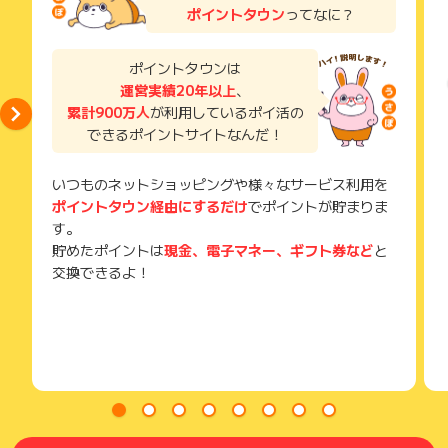
い。
ポイントタウン
ってなに？
獲得待ち・獲得失敗の状態でお問い合わせされる際に、該当の
メールを送っていただく場合がございます。
そのため、紛失・破棄された場合は対応いたしかねますので、
ポイントタウンは
ご注意ください。
運営実績20年以上
、
累計900万人
が利用しているポイ活の
(※) SafariやChromeなどwebサイトを表示するアプリのこと
できるポイントサイトなんだ！
いつものネットショッピングや様々なサービス利用を
ポイントタウン経由にするだけ
でポイントが貯まりま
す。
貯めたポイントは
現金、電子マネー、ギフト券など
と
交換できるよ！