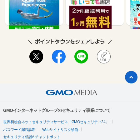
楽天トラベル観光体験
いつでも書店
【ネ
買取
2.5%
990
ポイントタウンをシェアしよう
GMOインターネットグループのセキュリティ事業について
世界初総合ネットセキュリティサービス「GMOセキュリティ24」
パスワード漏洩診断
Webサイトリスク診断
セキュリティ相談AIチャットボット