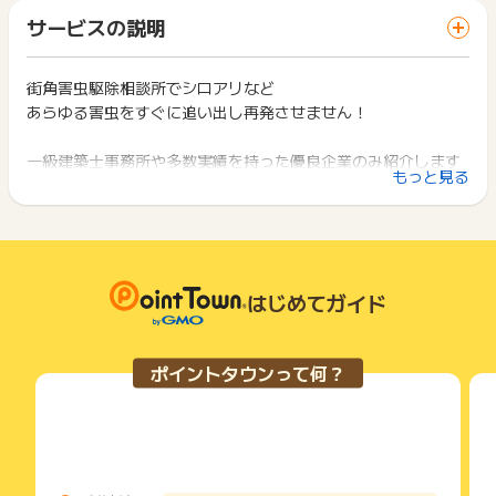
「 サイトへ行ってポイントGET 」ボタンを押した時とサービ
-------------------------------
一部のサービスにつきましては、1商品につき10円単位の金額
サービスの説明
ス・お買い物利用時で、デバイス・ブラウザが異なる場合はポ
※電話でのお問い合わせも対象でございます。
は切り捨てとなります。
イント獲得ができません。
∟通話時間：60秒以上であることが必須条件となります
ポイント獲得が1ポイント未満のものは切り捨てとなり、ポイ
∟いたずら等により 60秒未満で通話が終了した場合は対象外と
ント履歴には記載されません。
街角害虫駆除相談所でシロアリなど
2回以上同じお買い物・サービスをご利用される場合は、毎回
なります。
原則として広告主側のポイント等を利用して支払われた金額分
あらゆる害虫をすぐに追い出し再発させません！
ポイントタウンに戻り、「 サイトへ行ってポイントGET 」ボ
60秒以上の通話が必ず発生することを前提としていますの
につきましては、ポイントタウンのポイント獲得の対象には含
タンを押してからご利用ください。
で、ご安心ください。
まれません。
一級建築士事務所や多数実績を持った優良企業のみ紹介します
※広告サイト内の電話番号をクリック後、電話でのお問合せ or
広告主が運営しているサービスの都合もしくは会員様の都合で
下記の事項に該当する場合、広告主側で対象外とみなし、「獲
もっと見る
クリックせずに直接の電話でのお問合せどちらのお問合せ方法
ので、
商品の交換や一部でもキャンセルされた場合、ポイントが無効
得無効」となる可能性があります。
でも問題ございません。
になる可能性もございます。
過剰請求などが起きないよう第三者的に管理しています。
・同一端末や同一世帯で、繰り返し利用不可のサービス・お買
※必ずポイントサイトを経由後、お問い合わせください。
各サービス・お買い物の獲得ポイントや獲得条件、キャンペー
い物を複数回ご利用された場合
ン期間が予告なしに変更される場合がございますが、ご利用さ
・他のポイントサイトや比較サイト、検索サイトなどを経由し
▼ご利用の流れ
【ポイント獲得対象外条件】
れた時点の条件が適用されます。
て一度でも同サービス・お買い物を利用されたことがある場合
（1）無料相談
※ご利用・お見積もりの意思がなく、ポイント獲得のみを目的と
条件を達成しているかどうかは各広告主ではなく、代理店が行
はじめてガイド
ご利用前には、Cookieの削除をおこなっていただくことを推奨
ご相談は24時間365日受け付けています。
したお申し込みは成果対象外となります
っているため、広告主はポイントに関する詳細を把握しており
します。
虚偽情報でのお申し込み、連絡が取れない場合、訪問見積もり
ません。
の実施が確認できない場合は否認対象となります
（2）現地調査＆お見積り
そのため、ポイントタウンのポイントに関するお問い合わせを
サービス・お買い物利用時にお電話など2つ以上の申し込み方
ポイントタウンって何？
訪問見積もりに至らないお問い合わせは承認対象外となります
広告主様に直接行わないようお願いいたします。
専門スタッフが状況を確認し駆除計画を含めたお見積りをお渡
法がある場合、必ずサイト上のWEBフォームからお申し込みく
ので、ポイント獲得のみを目的としたお申し込みはお控えくだ
掲載中のプログラムの掲載終了日はあくまで予定となってお
ださい。
しします。
さい
り、急遽終了となる場合がございます。
各サービス・お買い物に掲載されている獲得条件を必ずよくお
※電話でお問い合わせの際、60秒未満の通話時間となった場合
広告に遷移しない場合は掲載が終了となっておりポイントが獲
読みください。
（3）作業日確定
※本キャンペーンページ以外からのお申込み
得できませんので、ご注意くださいませ。
お見積りや作業内容に納得していただけましたらご契約となり
※連絡が取れないもの
お申し込みやお買い物後、利用したサイトから送られる購入完