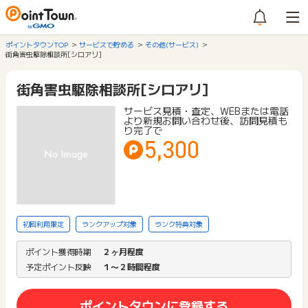
ポイントタウンTOP
サービスで貯める
その他(サービス)
街角害虫駆除相談所[シロアリ]
街角害虫駆除相談所[シロアリ]
サービス見積・査定、WEBまたは電話
より新規お問い合わせ後、訪問見積も
り完了で
5,300
初回利用限定
ランクアップ対象
ランク特典対象
ポイント獲得時期
２ヶ月程度
予定ポイント反映
１〜２時間程度
ポイントタウンに登録する