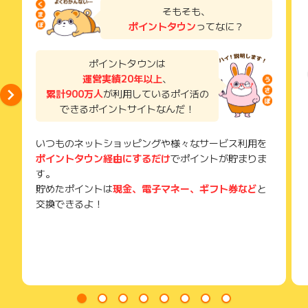
※1世帯2回以上の問合せ
ます。
了などのメールは、ポイント獲得するまで必ず保管してくださ
そもそも、
※見積提示に至らなかった場合
い。
お客様のご都合の良い日時で作業を行います。
ポイントタウン
ってなに？
※エリア外のお申込の場合
獲得待ち・獲得失敗の状態でお問い合わせされる際に、該当の
※害獣駆除の問合せ
メールを送っていただく場合がございます。
（4）作業完了＆代金お支払い
※シロアリ以外の害虫種類の問い合わせ（ゴキブリ・ハチなど）
そのため、紛失・破棄された場合は対応いたしかねますので、
ポイントタウンは
駆除・殺菌・清掃は迅速かつ確実に進めます。
※不備・不正・虚偽・重複・いたずら・キャンセル
ご注意ください。
運営実績20年以上
、
※その他お申込内容に不備がある場合
累計900万人
が利用しているポイ活の
(※) SafariやChromeなどwebサイトを表示するアプリのこと
【お問い合わせ必要情報】
できるポイントサイトなんだ！
★申込者住所（対応エリア確認の為）
★電話番号
いつものネットショッピングや様々なサービス利用を
・お問い合わせ内容
ポイントタウン経由にするだけ
でポイントが貯まりま
・識別子
・広告ID、広告名
す。
・登録メールアドレス
貯めたポイントは
現金、電子マネー、ギフト券など
と
・申込者氏名
交換できるよ！
・申込日
・注文完了メール
※ポイントに関するお問い合わせは、
ポイントタウンのサポート
までお問い合わせください。ポイントについて、広告主に直接
お問い合わせをした場合、ポイント獲得対象外となる場合がご
ざいます。