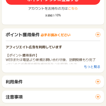
アカウントをお持ちの方は
こちら
10%
友達紹介
ポイント獲得条件
必ずお読みください
アフィリエイト広告を利用しています
【ポイント獲得条件】
WEBまたは電話より新規お問い合わせ後、訪問見積もり完了
※はじめて街角害虫駆除相談所をご利用頂いた方
もっと見る
※下記対象エリア
関東エリア：東京都、神奈川、千葉県
北陸エリア：富山県、石川県、福井県
利用条件
東海エリア：岐阜県、愛知県
「 サイトへ行ってポイントGET 」ボタンから広告主サイトを
関西エリア：兵庫県、奈良県、京都府、大阪府
訪問し、ご利用ください。
※下記対象害虫
サイトに移動してからお申し込みやお買い物が完了するまでの
シロアリ
注意事項
間に、同じブラウザ（※）で他のサイトに移動した場合はポイン
ポイントの獲得の対象となるのは、税抜き・送料抜き価格とな
ト獲得ができません。
▼電話でのお問い合わせに関して
ります。