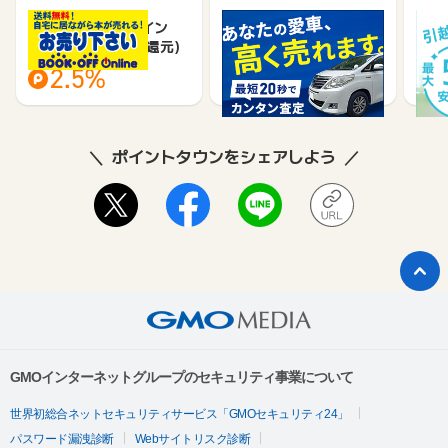
ブックオフオンライン
車買取のチョージン
DO
【宅配買取】(料率還元)
2.5%
18,000
ポイントタウンをシェアしよう
GMOインターネットグループのセキュリティ事業について
世界初総合ネットセキュリティサービス「GMOセキュリティ24」
パスワード漏洩診断
Webサイトリスク診断