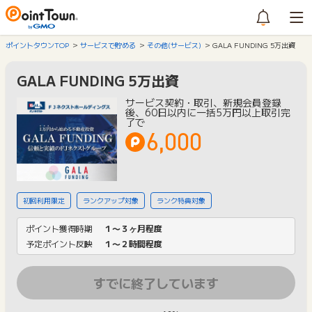
ポイントタウンTOP
サービスで貯める
その他(サービス)
GALA FUNDING 5万出資
GALA FUNDING 5万出資
サービス契約・取引、新規会員登録
後、60日以内に一括5万円以上取引完
了で
6,000
初回利用限定
ランクアップ対象
ランク特典対象
ポイント獲得時期
１〜３ヶ月程度
予定ポイント反映
１〜２時間程度
すでに終了しています