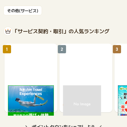
その他(サービス)
「サービス契約・取引」の人気ランキング
1
2
3
楽天トラベル観光体験
高速バスドットコム
【ネ
買取
2.5%
1.3%
ポイントタウンをシェアしよう