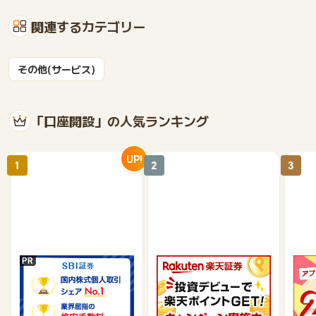
関連するカテゴリー
その他(サービス)
「口座開設」の人気ランキング
UP!
1
2
3
SBI証券【新規口座開設
楽天証券【総合口座開設
【P
完了】
完了】
行】
17,000
7,500
9,565