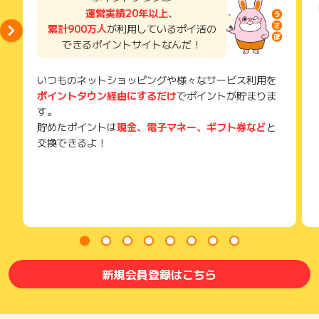
獲得待ち・獲得失敗の状態でお問い合わせされる際に、該当の
運営実績20年以上
、
メールを送っていただく場合がございます。
累計900万人
が利用しているポイ活の
そのため、紛失・破棄された場合は対応いたしかねますので、
できるポイントサイトなんだ！
ご注意ください。
(※) SafariやChromeなどwebサイトを表示するアプリのこと
いつものネットショッピングや様々なサービス利用を
ポイントタウン経由にするだけ
でポイントが貯まりま
す。
貯めたポイントは
現金、電子マネー、ギフト券など
と
交換できるよ！
新規会員登録はこちら