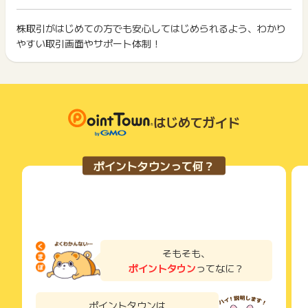
ト獲得ができません。
問い合わせ期限（否認理由）：否認確定日から180日以内
ポイント獲得が1ポイント未満のものは切り捨てとなり、ポイ
必要情報：「お申込み番号」※P＋数字の形式必須。不明の場合
ント履歴には記載されません。
株取引がはじめての方でも安心してはじめられるよう、わかり
2回以上同じお買い物・サービスをご利用される場合は、毎回
は申込氏名（フルネーム）とふりがな必須
原則として広告主側のポイント等を利用して支払われた金額分
やすい取引画面やサポート体制！
ポイントタウンに戻り、「 口座開設でポイントGET 」ボタン
につきましては、ポイントタウンのポイント獲得の対象には含
もっと見る
を押してからご利用ください。
※ポイントに関するお問い合わせは、
ポイントタウンのサポート
まれません。
までお問い合わせください。ポイントについて、広告主に直接
広告主が運営しているサービスの都合もしくは会員様の都合で
下記の事項に該当する場合、広告主側で対象外とみなし、「獲
お問い合わせをした場合、ポイント獲得対象外となる場合がご
商品の交換や一部でもキャンセルされた場合、ポイントが無効
得無効」となる可能性があります。
ざいます。
になる可能性もございます。
・同一端末や同一世帯で、繰り返し利用不可のサービス・お買
各サービス・お買い物の獲得ポイントや獲得条件、キャンペー
はじめてガイド
い物を複数回ご利用された場合
ン期間が予告なしに変更される場合がございますが、ご利用さ
・他のポイントサイトや比較サイト、検索サイトなどを経由し
れた時点の条件が適用されます。
て一度でも同サービス・お買い物を利用されたことがある場合
条件を達成しているかどうかは各広告主ではなく、代理店が行
ご利用前には、Cookieの削除をおこなっていただくことを推奨
ポイントタウンって何？
っているため、広告主はポイントに関する詳細を把握しており
します。
ません。
そのため、ポイントタウンのポイントに関するお問い合わせを
サービス・お買い物利用時にお電話など2つ以上の申し込み方
広告主様に直接行わないようお願いいたします。
法がある場合、必ずサイト上のWEBフォームからお申し込みく
掲載中のプログラムの掲載終了日はあくまで予定となってお
ださい。
り、急遽終了となる場合がございます。
各サービス・お買い物に掲載されている獲得条件を必ずよくお
広告に遷移しない場合は掲載が終了となっておりポイントが獲
読みください。
そもそも、
得できませんので、ご注意くださいませ。
ポイントタウン
ってなに？
お申し込みやお買い物後、利用したサイトから送られる購入完
了などのメールは、ポイント獲得するまで必ず保管してくださ
い。
ポイントタウンは