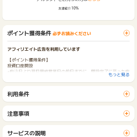
10%
友達紹介
ポイント獲得条件
必ずお読みください
アフィリエイト広告を利用しています
【ポイント獲得条件】
投資口座開設
※申込日より翌月最終営業日の前日までに、開設完了に至った申
もっと見る
込のみ対象となります。
【ポイント獲得対象外条件】
利用条件
・いたずら、虚偽申込、重複申込、等 申込日より翌月最終営業
「 口座開設でポイントGET 」ボタンから広告主サイトを訪問
日の前日までに、口座開設完了していない成果
し、ご利用ください。
・広告主計測ツール上アフィリエイト広告経由外と判断された
サイトに移動してからお申し込みやお買い物が完了するまでの
成果
注意事項
間に、同じブラウザ（※）で他のサイトに移動した場合はポイン
ポイントの獲得の対象となるのは、税抜き・送料抜き価格とな
ト獲得ができません。
【お問い合わせについて】
ります。
「 口座開設でポイントGET 」ボタンを押した時とサービス・
問い合わせ期限（獲得予定ポイント未反映）：ご利用日から18
一部のサービスにつきましては、1商品につき10円単位の金額
サービスの説明
お買い物利用時で、デバイス・ブラウザが異なる場合はポイン
0日以内
は切り捨てとなります。