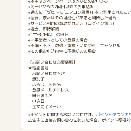
※本キャンペーンページ以外からのお申込み
※同一IPからの2回目以降のお申込み
※過去に「ゼヒトモ(エアコン設置)」をご利用されたこ
※悪質、またはその可能性があると判断した場合
※サービス利用の意思がない方（ログイン無し）
※退会、即時解約
※1世帯2回以上の申込
※＜事業者＞としての登録の場合
※不備・不正・虚偽・重複・いたずら・キャンセル
※その他お申込内容に不備がある場合
【お問い合わせ必要情報】
★電話番号
・お問い合わせ内容
・識別子
・広告ID、広告名
・登録メールアドレス
・申込者氏名
・申込日
・注文完了メール
※ポイントに関するお問い合わせは、
ポイントタウンの
広告主に直接お問い合わせをした場合、ポイント獲得対