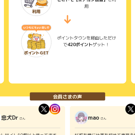
用
ポイントタウンを経由しただけ
で
420ポイント
ゲット！
会員さまの声
忠犬Dr
mao
さん
さん
ントサイト10個以上使ってます
妊娠を機に仕事を辞めて専業主