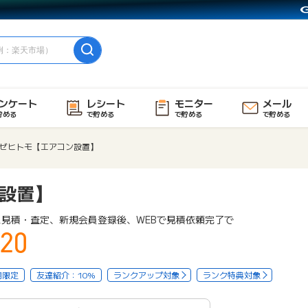
ンケート
レシート
モニター
メール
貯める
で貯める
で貯める
で貯める
ゼヒトモ【エアコン設置】
設置】
ス見積・査定、新規会員登録後、WEBで見積依頼完了で
20
用限定
友達紹介：10%
ランクアップ対象
ランク特典対象