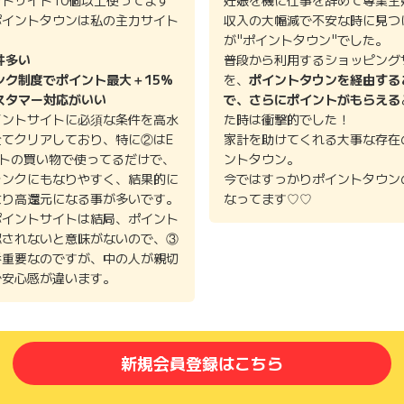
ポイントタウンは私の主力サイト
収入の大幅減で不安な時に見つ
。
が"ポイントタウン"でした。
件多い
普段から利用するショッピング
ンク制度でポイント最大＋15%
を、
ポイントタウンを経由する
スタマー対応がいい
で、さらにポイントがもらえる
イントサイトに必須な条件を高水
た時は衝撃的でした！
全てクリアしており、特に②はE
家計を助けてくれる大事な存在
イトの買い物で使ってるだけで、
ントタウン。
ランクにもなりやすく、結果的に
今ではすっかりポイントタウン
より高還元になる事が多いです。
なってます♡♡
ポイントサイトは結局、ポイント
認されないと意味がないので、③
番重要なのですが、中の人が親切
で安心感が違います。
新規会員登録はこちら