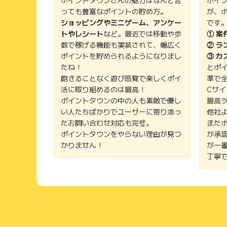
っても豊富なポイントの貯め方。
が、
ショッピングやミニゲーム、アンケー
です
トやレシート
など。最近では移動や歩
① 案
数で稼げる機能も実装されて、幅広く
② ラ
ポイントを貯められるようになりまし
③ カ
たね！
とポ
飽きることなく遊び感覚で楽しくポイ
準で
活に取り組めるのは最高！
Cサ
ポイントタウンの中の人も素敵で優し
最高
い人たちばかりでユーザーに寄り添っ
他社
たお問い合わせ対応も完璧。
また
ポイントタウンをやらない理由が見つ
が承
かりません！
が一
丁寧