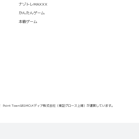
ナゾトレMAXXX
かんたんゲーム
本格ゲーム
報
Point TownはGMOメディア株式会社（東証グロース上場）が運営しています。