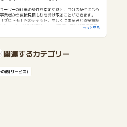
ユーザーが仕事の条件を指定すると、自分の条件に合う
事業者から直接見積もりを受け取ることができます。
「ゼヒトモ」内のチャット、もしくは事業者と直接電話
やEメール、他の連絡ツールなどを使って連絡を取るこ
もっと見る
ともできます。
ユーザーは「無料」でサービスを使うことができます。
条件にマッチした最大5件の見積もりを受け取り、プロ
関連するカテゴリー
と直接コミュニケーションをとることができるので、
十分に検討をしてからサービスを受けることができま
す。
※サービスを受ける際には費用が発生します。
その他(サービス)