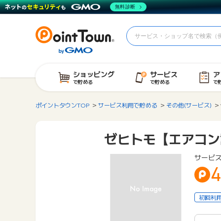
無料診断
ショッピング
サービス
ア
で貯める
で貯める
で
ポイントタウンTOP
サービス利用で貯める
その他(サービス)
ゼヒトモ【エアコン
サービ
4
初回利