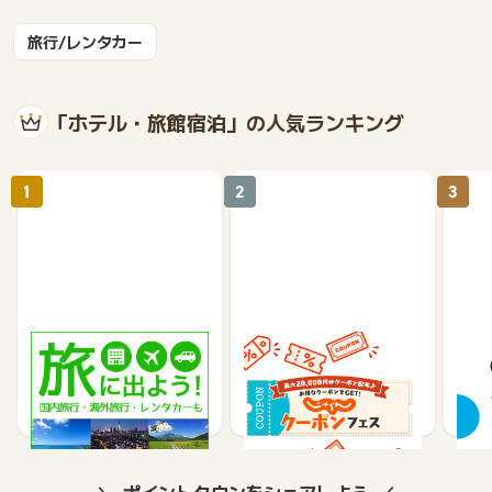
旅行/レンタカー
「ホテル・旅館宿泊」の人気ランキング
1
2
3
楽天トラベル
じゃらんnet
《a
テル
1%
1.2%
2