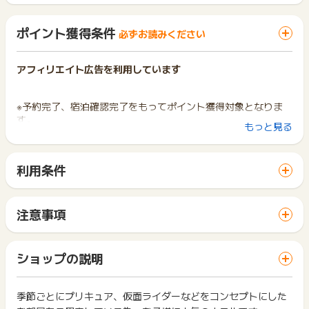
ポイント獲得条件
必ずお読みください
アフィリエイト広告を利用しています
※予約完了、宿泊確認完了をもってポイント獲得対象となりま
す。
もっと見る
※宿泊確認完了に時間を要する場合がありますのでご了承下さ
い。（ポイント獲得まで最大8か月程度かかる場合がありま
す）
利用条件
※電話予約、キャンセル、不泊等はポイント獲得対象外となりま
「 サイトへ行ってポイントGET 」ボタンから広告主サイトを
す。
訪問し、ご利用ください。
サイトに移動してからお申し込みやお買い物が完了するまでの
※ポイントに関するお問い合わせは、
ポイントタウンサポート
ま
注意事項
間に、同じブラウザ（※）で他のサイトに移動した場合はポイン
でお問い合わせください。
ポイントの獲得の対象となるのは、税抜き・送料抜き価格とな
ト獲得ができません。
ポイントについて、広告主に直接お問い合わせをした場合、ポ
ります。
「 サイトへ行ってポイントGET 」ボタンを押した時とサービ
イント獲得対象外となる場合がございます。
一部のサービスにつきましては、1商品につき10円単位の金額
ショップの説明
ス・お買い物利用時で、デバイス・ブラウザが異なる場合はポ
は切り捨てとなります。
※ポイントに関するお問い合わせは、
ポイントタウンのサポート
イント獲得ができません。
ポイント獲得が1ポイント未満のものは切り捨てとなり、ポイ
までお問い合わせください。ポイントについて、広告主に直接
ント履歴には記載されません。
季節ごとにプリキュア、仮面ライダーなどをコンセプトにした
2回以上同じお買い物・サービスをご利用される場合は、毎回
お問い合わせをした場合、ポイント獲得対象外となる場合がご
原則として広告主側のポイント等を利用して支払われた金額分