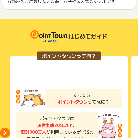
お部屋をご用意している為、お子様に人気のホテルです
ポイントタウンに戻り、「 サイトへ行ってポイントGET 」ボ
ざいます。
につきましては、ポイントタウンのポイント獲得の対象には含
もっと見る
タンを押してからご利用ください。
まれません。
広告主が運営しているサービスの都合もしくは会員様の都合で
下記の事項に該当する場合、広告主側で対象外とみなし、「獲
商品の交換や一部でもキャンセルされた場合、ポイントが無効
得無効」となる可能性があります。
になる可能性もございます。
・同一端末や同一世帯で、繰り返し利用不可のサービス・お買
各サービス・お買い物の獲得ポイントや獲得条件、キャンペー
はじめてガイド
い物を複数回ご利用された場合
ン期間が予告なしに変更される場合がございますが、ご利用さ
・他のポイントサイトや比較サイト、検索サイトなどを経由し
れた時点の条件が適用されます。
て一度でも同サービス・お買い物を利用されたことがある場合
条件を達成しているかどうかは各広告主ではなく、代理店が行
ご利用前には、Cookieの削除をおこなっていただくことを推奨
ポイントタウンって何？
っているため、広告主はポイントに関する詳細を把握しており
します。
ません。
そのため、ポイントタウンのポイントに関するお問い合わせを
サービス・お買い物利用時にお電話など2つ以上の申し込み方
広告主様に直接行わないようお願いいたします。
法がある場合、必ずサイト上のWEBフォームからお申し込みく
掲載中のプログラムの掲載終了日はあくまで予定となってお
ださい。
り、急遽終了となる場合がございます。
各サービス・お買い物に掲載されている獲得条件を必ずよくお
広告に遷移しない場合は掲載が終了となっておりポイントが獲
読みください。
そもそも、
得できませんので、ご注意くださいませ。
ポイントタウン
ってなに？
お申し込みやお買い物後、利用したサイトから送られる購入完
了などのメールは、ポイント獲得するまで必ず保管してくださ
い。
ポイントタウンは
獲得待ち・獲得失敗の状態でお問い合わせされる際に、該当の
運営実績20年以上
、
メールを送っていただく場合がございます。
累計900万人
が利用しているポイ活の
そのため、紛失・破棄された場合は対応いたしかねますので、