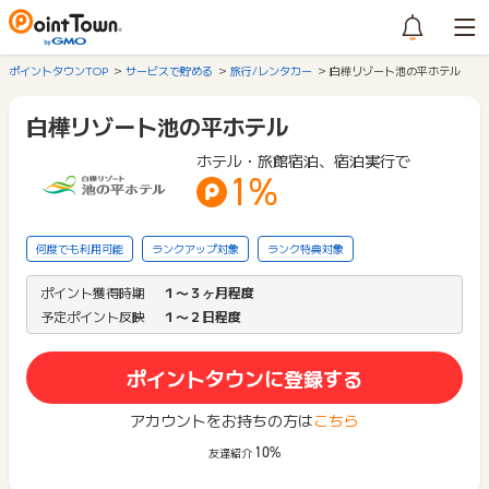
ポイントタウンTOP
サービスで貯める
旅行/レンタカー
白樺リゾート池の平ホテル
白樺リゾート池の平ホテル
ホテル・旅館宿泊、宿泊実行で
1%
何度でも利用可能
ランクアップ対象
ランク特典対象
ポイント獲得時期
１〜３ヶ月程度
予定ポイント反映
１〜２日程度
ポイントタウンに登録する
アカウントをお持ちの方は
こちら
10%
友達紹介