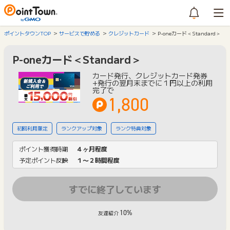
ポイントタウンTOP
サービスで貯める
クレジットカード
P-oneカード＜Standard＞
P-oneカード＜Standard＞
カード発行、クレジットカード発券
+発行の翌月末までに１円以上の利用
完了で
1,800
初回利用限定
ランクアップ対象
ランク特典対象
ポイント獲得時期
４ヶ月程度
予定ポイント反映
１〜２時間程度
すでに終了しています
10%
友達紹介