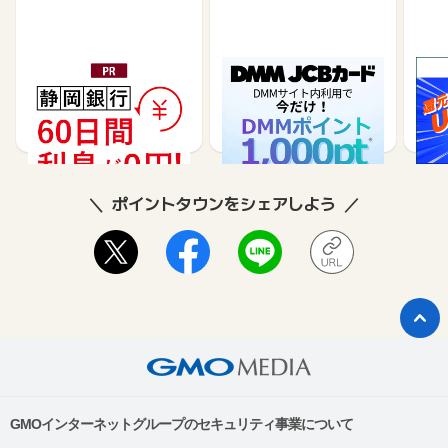
静岡銀行カードローンSE
DMM JCBカード（発
※合
LECA（セレカ）
券）
※【S
シブ
35,000
5,500
26,250
3,000
8
ポイントタウンをシェアしよう
GMOインターネットグループのセキュリティ事業について