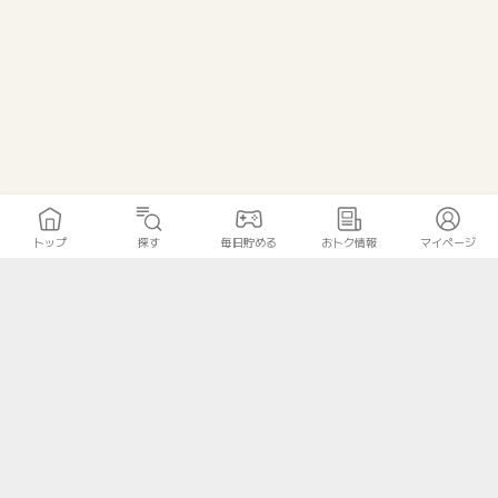
トップ
探す
毎日貯める
おトク情報
マイページ
トップ
探す
毎日貯める
おトク情報
マイページ
無料診断