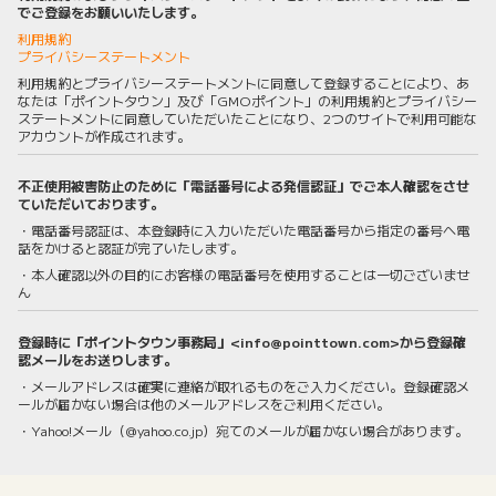
でご登録をお願いいたします。
利用規約
プライバシーステートメント
利用規約とプライバシーステートメントに同意して登録することにより、あ
なたは「ポイントタウン」及び「GMOポイント」の利用規約とプライバシー
ステートメントに同意していただいたことになり、2つのサイトで利用可能な
アカウントが作成されます。
不正使用被害防止のために「電話番号による発信認証」でご本人確認をさせ
ていただいております。
・電話番号認証は、本登録時に入力いただいた電話番号から指定の番号へ電
話をかけると認証が完了いたします。
・本人確認以外の目的にお客様の電話番号を使用することは一切ございませ
ん
登録時に「ポイントタウン事務局」<info@pointtown.com>から登録確
認メールをお送りします。
・メールアドレスは確実に連絡が取れるものをご入力ください。登録確認メ
ールが届かない場合は他のメールアドレスをご利用ください。
・Yahoo!メール（@yahoo.co.jp）宛てのメールが届かない場合があります。