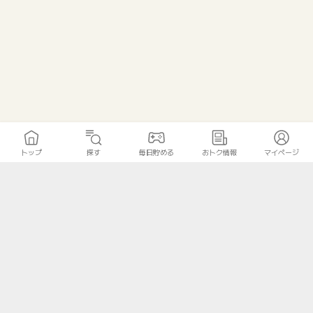
トップ
探す
毎日貯める
おトク情報
マイページ
トップ
探す
毎日貯める
おトク情報
マイページ
無料診断