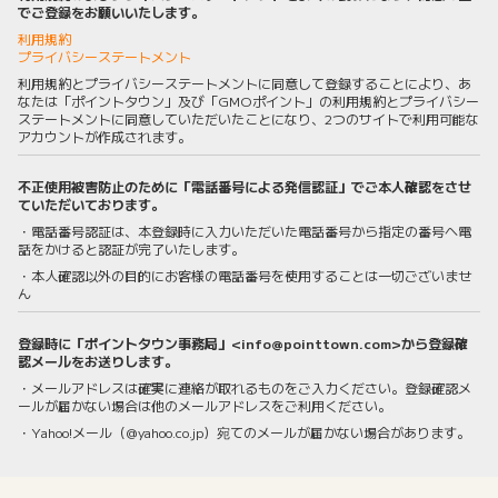
でご登録をお願いいたします。
利用規約
プライバシーステートメント
利用規約とプライバシーステートメントに同意して登録することにより、あ
なたは「ポイントタウン」及び「GMOポイント」の利用規約とプライバシー
ステートメントに同意していただいたことになり、2つのサイトで利用可能な
アカウントが作成されます。
不正使用被害防止のために「電話番号による発信認証」でご本人確認をさせ
ていただいております。
・電話番号認証は、本登録時に入力いただいた電話番号から指定の番号へ電
話をかけると認証が完了いたします。
・本人確認以外の目的にお客様の電話番号を使用することは一切ございませ
ん
登録時に「ポイントタウン事務局」<info@pointtown.com>から登録確
認メールをお送りします。
・メールアドレスは確実に連絡が取れるものをご入力ください。登録確認メ
ールが届かない場合は他のメールアドレスをご利用ください。
・Yahoo!メール（@yahoo.co.jp）宛てのメールが届かない場合があります。