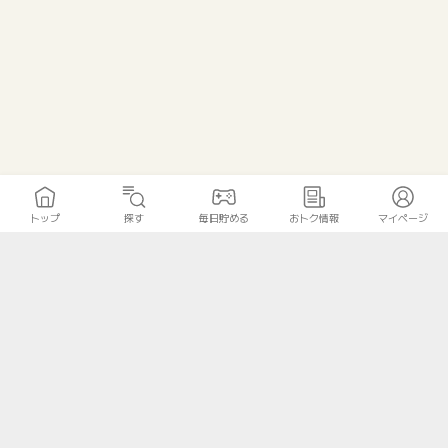
トップ
探す
毎日貯める
おトク情報
マイページ
トップ
探す
毎日貯める
おトク情報
マイページ
無料診断