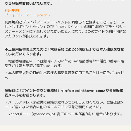
でご登録をお願いいたします。
利用規約
プライバシーステートメント
利用規約とプライバシーステートメントに同意して登録することにより、あ
なたは「ポイントタウン」及び「GMOポイント」の利用規約とプライバシー
ステートメントに同意していただいたことになり、2つのサイトで利用可能な
アカウントが作成されます。
不正使用被害防止のために「電話番号による発信認証」でご本人確認をさせ
ていただいております。
・電話番号認証は、本登録時に入力いただいた電話番号から指定の番号へ電
話をかけると認証が完了いたします。
・本人確認以外の目的にお客様の電話番号を使用することは一切ございませ
ん
登録時に「ポイントタウン事務局」<info@pointtown.com>から登録確
認メールをお送りします。
・メールアドレスは確実に連絡が取れるものをご入力ください。登録確認メ
ールが届かない場合は他のメールアドレスをご利用ください。
・Yahoo!メール（@yahoo.co.jp）宛てのメールが届かない場合があります。