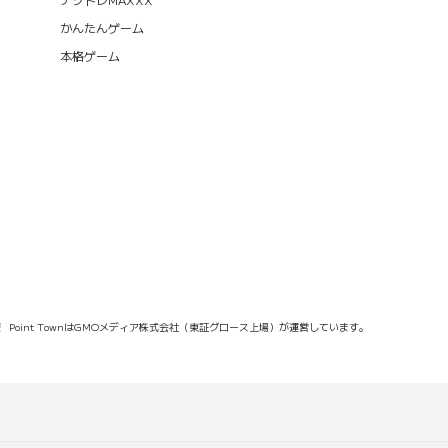
かんたんゲーム
本格ゲーム
報
Point TownはGMOメディア株式会社（東証グロース上場）が運営しています。