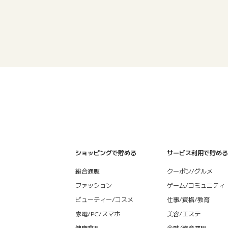
ショッピングで貯める
サービス利用で貯める
総合通販
クーポン/グルメ
ファッション
ゲーム/コミュニティ
ビューティー/コスメ
仕事/資格/教育
家電/PC/スマホ
美容/エステ
健康食品
金融/資産運用