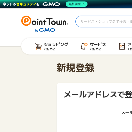
無料診断
ショッピング
サービス
ア
で貯める
で貯める
で
新規登録
メールアドレスで
メー