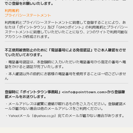
でご登録をお願いいたします。
利用規約
プライバシーステートメント
利用規約とプライバシーステートメントに同意して登録することにより、あ
なたは「ポイントタウン」及び「GMOポイント」の利用規約とプライバシー
ステートメントに同意していただいたことになり、2つのサイトで利用可能な
アカウントが作成されます。
不正使用被害防止のために「電話番号による発信認証」でご本人確認をさせ
ていただいております。
・電話番号認証は、本登録時に入力いただいた電話番号から指定の番号へ電
話をかけると認証が完了いたします。
・本人確認以外の目的にお客様の電話番号を使用することは一切ございませ
ん
登録時に「ポイントタウン事務局」<info@pointtown.com>から登録確
認メールをお送りします。
・メールアドレスは確実に連絡が取れるものをご入力ください。登録確認メ
ールが届かない場合は他のメールアドレスをご利用ください。
・Yahoo!メール（@yahoo.co.jp）宛てのメールが届かない場合があります。