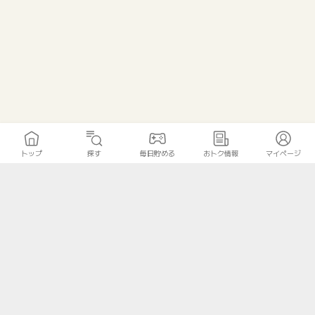
トップ
探す
毎日貯める
おトク情報
マイページ
トップ
探す
毎日貯める
おトク情報
マイページ
無料診断