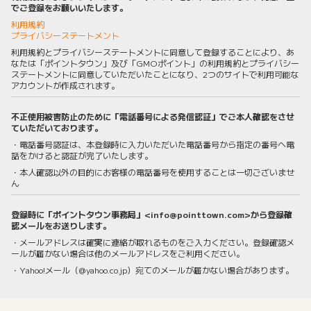
でご登録をお願いいたします。
利用規約
プライバシーステートメント
利用規約とプライバシーステートメントに同意して登録することにより、あ
なたは「ポイントタウン」及び「GMOポイント」の利用規約とプライバシー
ステートメントに同意していただいたことになり、2つのサイトで利用可能な
アカウントが作成されます。
不正使用被害防止のために「電話番号による発信認証」でご本人確認をさせ
ていただいております。
・電話番号認証は、本登録時に入力いただいた電話番号から指定の番号へ電
話をかけると認証が完了いたします。
・本人確認以外の目的にお客様の電話番号を使用することは一切ございませ
ん
登録時に「ポイントタウン事務局」<info@pointtown.com>から登録確
認メールをお送りします。
・メールアドレスは確実に連絡が取れるものをご入力ください。登録確認メ
ールが届かない場合は他のメールアドレスをご利用ください。
・Yahoo!メール（@yahoo.co.jp）宛てのメールが届かない場合があります。