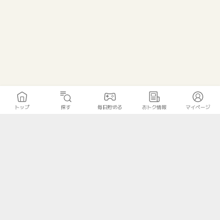
トップ
探す
毎日貯める
おトク情報
マイページ
トップ
探す
毎日貯める
おトク情報
マイページ
無料診断