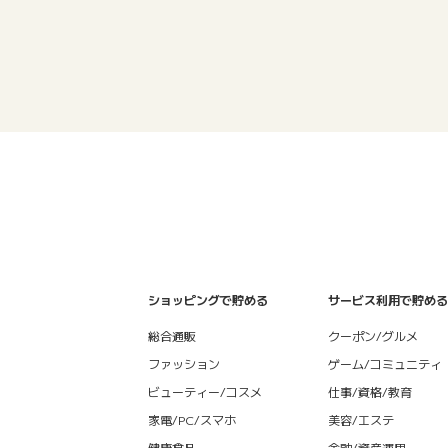
ショッピングで貯める
サービス利用で貯める
総合通販
クーポン/グルメ
ファッション
ゲーム/コミュニティ
ビューティー/コスメ
仕事/資格/教育
家電/PC/スマホ
美容/エステ
健康食品
金融/資産運用