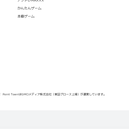
かんたんゲーム
本格ゲーム
報
Point TownはGMOメディア株式会社（東証グロース上場）が運営しています。