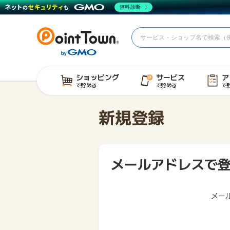
無料診断
ショッピング
サービス
ア
で貯める
で貯める
で
新規登録
メールアドレスで
メー