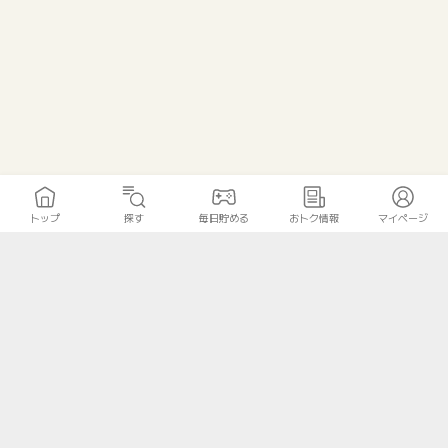
トップ
探す
毎日貯める
おトク情報
マイページ
トップ
探す
毎日貯める
おトク情報
マイページ
無料診断