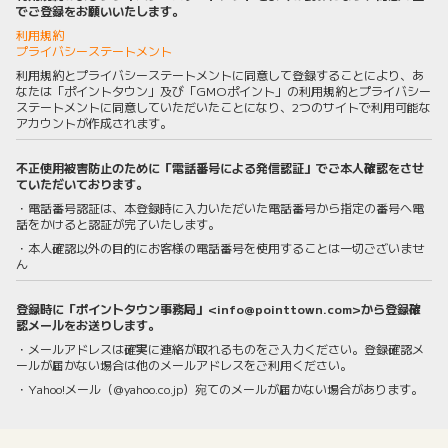
でご登録をお願いいたします。
利用規約
プライバシーステートメント
利用規約とプライバシーステートメントに同意して登録することにより、あ
なたは「ポイントタウン」及び「GMOポイント」の利用規約とプライバシー
ステートメントに同意していただいたことになり、2つのサイトで利用可能な
アカウントが作成されます。
不正使用被害防止のために「電話番号による発信認証」でご本人確認をさせ
ていただいております。
・電話番号認証は、本登録時に入力いただいた電話番号から指定の番号へ電
話をかけると認証が完了いたします。
・本人確認以外の目的にお客様の電話番号を使用することは一切ございませ
ん
登録時に「ポイントタウン事務局」<info@pointtown.com>から登録確
認メールをお送りします。
・メールアドレスは確実に連絡が取れるものをご入力ください。登録確認メ
ールが届かない場合は他のメールアドレスをご利用ください。
・Yahoo!メール（@yahoo.co.jp）宛てのメールが届かない場合があります。