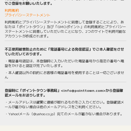
でご登録をお願いいたします。
利用規約
プライバシーステートメント
利用規約とプライバシーステートメントに同意して登録することにより、あ
なたは「ポイントタウン」及び「GMOポイント」の利用規約とプライバシー
ステートメントに同意していただいたことになり、2つのサイトで利用可能な
アカウントが作成されます。
不正使用被害防止のために「電話番号による発信認証」でご本人確認をさせ
ていただいております。
・電話番号認証は、本登録時に入力いただいた電話番号から指定の番号へ電
話をかけると認証が完了いたします。
・本人確認以外の目的にお客様の電話番号を使用することは一切ございませ
ん
登録時に「ポイントタウン事務局」<info@pointtown.com>から登録確
認メールをお送りします。
・メールアドレスは確実に連絡が取れるものをご入力ください。登録確認メ
ールが届かない場合は他のメールアドレスをご利用ください。
・Yahoo!メール（@yahoo.co.jp）宛てのメールが届かない場合があります。