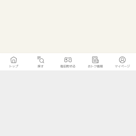
トップ
探す
毎日貯める
おトク情報
マイページ
トップ
探す
毎日貯める
おトク情報
マイページ
無料診断