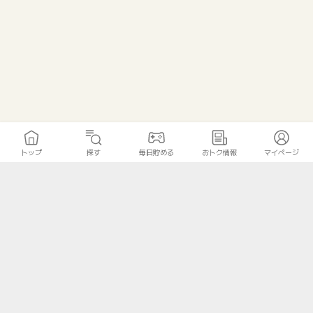
トップ
探す
毎日貯める
おトク情報
マイページ
トップ
探す
毎日貯める
おトク情報
マイページ
無料診断