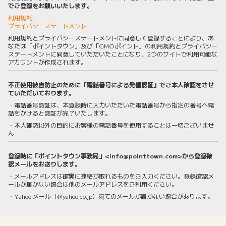
でご登録をお願いいたします。
利用規約
プライバシーステートメント
利用規約とプライバシーステートメントに同意して登録することにより、あ
なたは「ポイントタウン」及び「GMOポイント」の利用規約とプライバシー
ステートメントに同意していただいたことになり、2つのサイトで利用可能な
アカウントが作成されます。
不正使用被害防止のために「電話番号による発信認証」でご本人確認をさせ
ていただいております。
・電話番号認証は、本登録時に入力いただいた電話番号から指定の番号へ電
話をかけると認証が完了いたします。
・本人確認以外の目的にお客様の電話番号を使用することは一切ございませ
ん
登録時に「ポイントタウン事務局」<info@pointtown.com>から登録確
認メールをお送りします。
・メールアドレスは確実に連絡が取れるものをご入力ください。登録確認メ
ールが届かない場合は他のメールアドレスをご利用ください。
・Yahoo!メール（@yahoo.co.jp）宛てのメールが届かない場合があります。