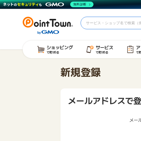
無料診断
ショッピング
サービス
ア
で貯める
で貯める
で
新規登録
メールアドレスで
メー