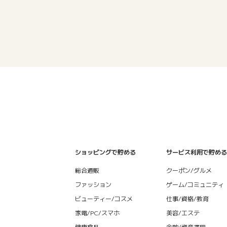
ショッピングで貯める
サービス利用で貯める
総合通販
クーポン/グルメ
ファッション
ゲーム/コミュニティ
ビューティー/コスメ
仕事/資格/教育
家電/PC/スマホ
美容/エステ
健康食品
金融/資産運用