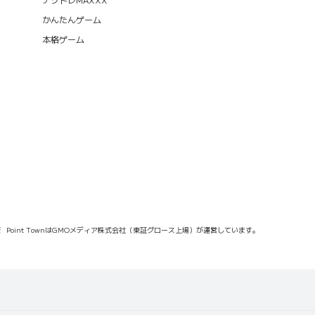
かんたんゲーム
本格ゲーム
報
Point TownはGMOメディア株式会社（東証グロース上場）が運営しています。