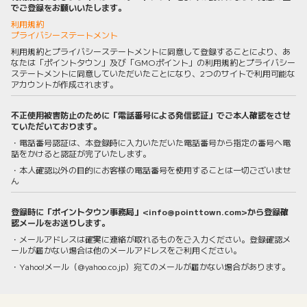
でご登録をお願いいたします。
利用規約
プライバシーステートメント
利用規約とプライバシーステートメントに同意して登録することにより、あ
なたは「ポイントタウン」及び「GMOポイント」の利用規約とプライバシー
ステートメントに同意していただいたことになり、2つのサイトで利用可能な
アカウントが作成されます。
不正使用被害防止のために「電話番号による発信認証」でご本人確認をさせ
ていただいております。
・電話番号認証は、本登録時に入力いただいた電話番号から指定の番号へ電
話をかけると認証が完了いたします。
・本人確認以外の目的にお客様の電話番号を使用することは一切ございませ
ん
登録時に「ポイントタウン事務局」<info@pointtown.com>から登録確
認メールをお送りします。
・メールアドレスは確実に連絡が取れるものをご入力ください。登録確認メ
ールが届かない場合は他のメールアドレスをご利用ください。
・Yahoo!メール（@yahoo.co.jp）宛てのメールが届かない場合があります。