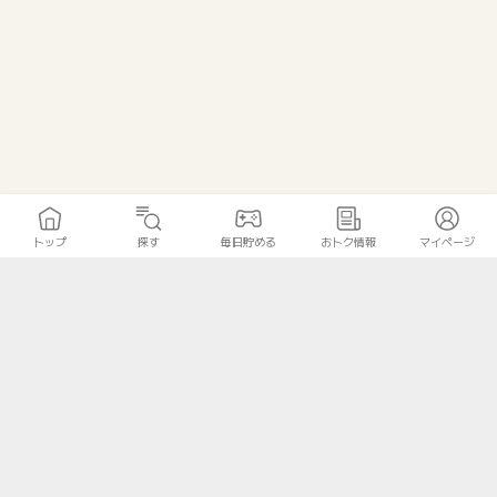
トップ
探す
毎日貯める
おトク情報
マイページ
トップ
探す
毎日貯める
おトク情報
マイページ
無料診断