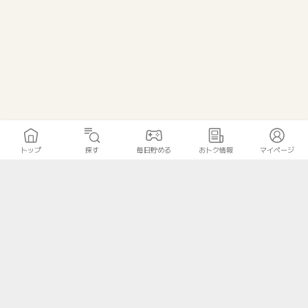
トップ
探す
毎日貯める
おトク情報
マイページ
トップ
探す
毎日貯める
おトク情報
マイページ
無料診断