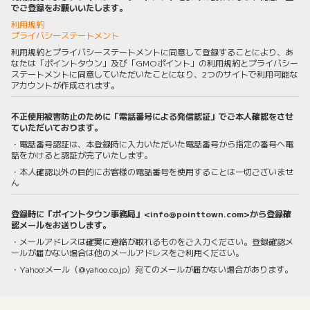
でご登録をお願いいたします。
利用規約
プライバシーステートメント
利用規約とプライバシーステートメントに同意して登録することにより、あ
なたは「ポイントタウン」及び「GMOポイント」の利用規約とプライバシー
ステートメントに同意していただいたことになり、2つのサイトで利用可能な
アカウントが作成されます。
不正使用被害防止のために「電話番号による発信認証」でご本人確認をさせ
ていただいております。
・電話番号認証は、本登録時に入力いただいた電話番号から指定の番号へ電
話をかけると認証が完了いたします。
・本人確認以外の目的にお客様の電話番号を使用することは一切ございませ
ん
登録時に「ポイントタウン事務局」<info@pointtown.com>から登録確
認メールをお送りします。
・メールアドレスは確実に連絡が取れるものをご入力ください。登録確認メ
ールが届かない場合は他のメールアドレスをご利用ください。
・Yahoo!メール（@yahoo.co.jp）宛てのメールが届かない場合があります。