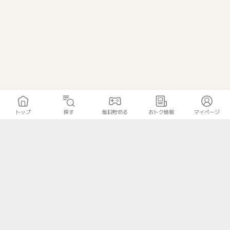
トップ
探す
毎日貯める
おトク情報
マイページ
トップ
探す
毎日貯める
おトク情報
マイページ
無料診断