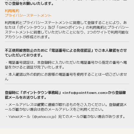
でご登録をお願いいたします。
利用規約
プライバシーステートメント
利用規約とプライバシーステートメントに同意して登録することにより、あ
なたは「ポイントタウン」及び「GMOポイント」の利用規約とプライバシー
ステートメントに同意していただいたことになり、2つのサイトで利用可能な
アカウントが作成されます。
不正使用被害防止のために「電話番号による発信認証」でご本人確認をさせ
ていただいております。
・電話番号認証は、本登録時に入力いただいた電話番号から指定の番号へ電
話をかけると認証が完了いたします。
・本人確認以外の目的にお客様の電話番号を使用することは一切ございませ
ん
登録時に「ポイントタウン事務局」<info@pointtown.com>から登録確
認メールをお送りします。
・メールアドレスは確実に連絡が取れるものをご入力ください。登録確認メ
ールが届かない場合は他のメールアドレスをご利用ください。
・Yahoo!メール（@yahoo.co.jp）宛てのメールが届かない場合があります。