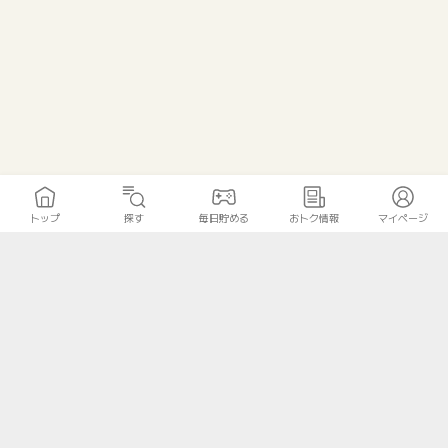
トップ
探す
毎日貯める
おトク情報
マイページ
トップ
探す
毎日貯める
おトク情報
マイページ
無料診断