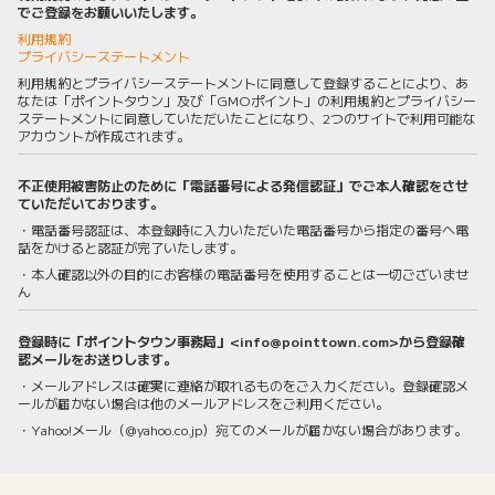
でご登録をお願いいたします。
利用規約
プライバシーステートメント
利用規約とプライバシーステートメントに同意して登録することにより、あ
なたは「ポイントタウン」及び「GMOポイント」の利用規約とプライバシー
ステートメントに同意していただいたことになり、2つのサイトで利用可能な
アカウントが作成されます。
不正使用被害防止のために「電話番号による発信認証」でご本人確認をさせ
ていただいております。
・電話番号認証は、本登録時に入力いただいた電話番号から指定の番号へ電
話をかけると認証が完了いたします。
・本人確認以外の目的にお客様の電話番号を使用することは一切ございませ
ん
登録時に「ポイントタウン事務局」<info@pointtown.com>から登録確
認メールをお送りします。
・メールアドレスは確実に連絡が取れるものをご入力ください。登録確認メ
ールが届かない場合は他のメールアドレスをご利用ください。
・Yahoo!メール（@yahoo.co.jp）宛てのメールが届かない場合があります。