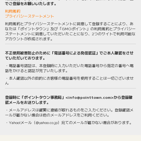
でご登録をお願いいたします。
利用規約
プライバシーステートメント
利用規約とプライバシーステートメントに同意して登録することにより、あ
なたは「ポイントタウン」及び「GMOポイント」の利用規約とプライバシー
ステートメントに同意していただいたことになり、2つのサイトで利用可能な
アカウントが作成されます。
不正使用被害防止のために「電話番号による発信認証」でご本人確認をさせ
ていただいております。
・電話番号認証は、本登録時に入力いただいた電話番号から指定の番号へ電
話をかけると認証が完了いたします。
・本人確認以外の目的にお客様の電話番号を使用することは一切ございませ
ん
登録時に「ポイントタウン事務局」<info@pointtown.com>から登録確
認メールをお送りします。
・メールアドレスは確実に連絡が取れるものをご入力ください。登録確認メ
ールが届かない場合は他のメールアドレスをご利用ください。
・Yahoo!メール（@yahoo.co.jp）宛てのメールが届かない場合があります。