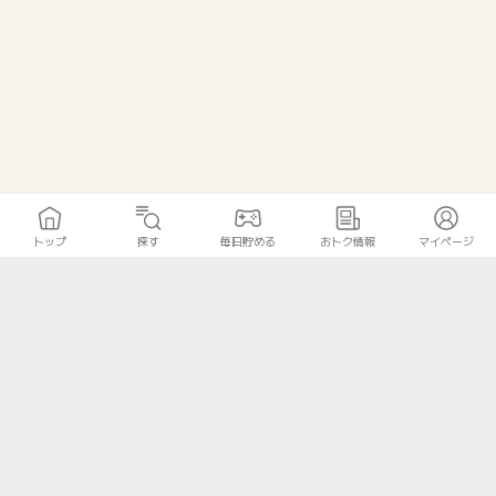
トップ
探す
毎日貯める
おトク情報
マイページ
トップ
探す
毎日貯める
おトク情報
マイページ
無料診断