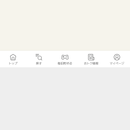
トップ
探す
毎日貯める
おトク情報
マイページ
トップ
探す
毎日貯める
おトク情報
マイページ
無料診断