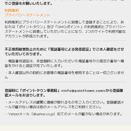
でご登録をお願いいたします。
利用規約
プライバシーステートメント
利用規約とプライバシーステートメントに同意して登録することにより、あ
なたは「ポイントタウン」及び「GMOポイント」の利用規約とプライバシー
ステートメントに同意していただいたことになり、2つのサイトで利用可能な
アカウントが作成されます。
不正使用被害防止のために「電話番号による発信認証」でご本人確認をさせ
ていただいております。
・電話番号認証は、本登録時に入力いただいた電話番号から指定の番号へ電
話をかけると認証が完了いたします。
・本人確認以外の目的にお客様の電話番号を使用することは一切ございませ
ん
登録時に「ポイントタウン事務局」<info@pointtown.com>から登録確
認メールをお送りします。
・メールアドレスは確実に連絡が取れるものをご入力ください。登録確認メ
ールが届かない場合は他のメールアドレスをご利用ください。
・Yahoo!メール（@yahoo.co.jp）宛てのメールが届かない場合があります。