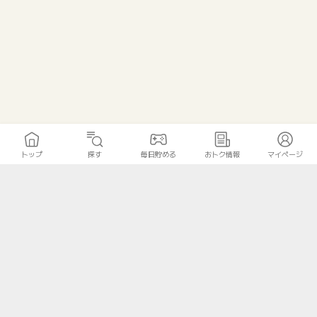
トップ
探す
毎日貯める
おトク情報
マイページ
トップ
探す
毎日貯める
おトク情報
マイページ
無料診断