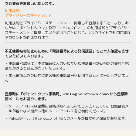
でご登録をお願いいたします。
利用規約
プライバシーステートメント
利用規約とプライバシーステートメントに同意して登録することにより、あ
なたは「ポイントタウン」及び「GMOポイント」の利用規約とプライバシー
ステートメントに同意していただいたことになり、2つのサイトで利用可能な
アカウントが作成されます。
不正使用被害防止のために「電話番号による発信認証」でご本人確認をさせ
ていただいております。
・電話番号認証は、本登録時に入力いただいた電話番号から指定の番号へ電
話をかけると認証が完了いたします。
・本人確認以外の目的にお客様の電話番号を使用することは一切ございませ
ん
登録時に「ポイントタウン事務局」<info@pointtown.com>から登録確
認メールをお送りします。
・メールアドレスは確実に連絡が取れるものをご入力ください。登録確認メ
ールが届かない場合は他のメールアドレスをご利用ください。
・Yahoo!メール（@yahoo.co.jp）宛てのメールが届かない場合があります。