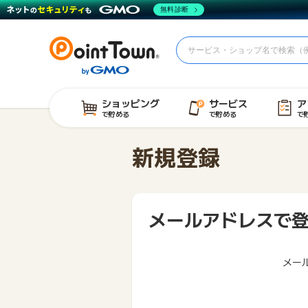
無料診断
ショッピング
サービス
ア
で貯める
で貯める
で
新規登録
メールアドレスで
メー