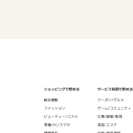
ショッピングで貯める
サービス利用で貯める
総合通販
クーポン/グルメ
ファッション
ゲーム/コミュニティ
ビューティー/コスメ
仕事/資格/教育
家電/PC/スマホ
美容/エステ
健康食品
金融/資産運用