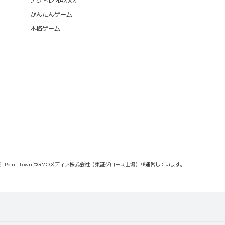
かんたんゲーム
本格ゲーム
報
Point TownはGMOメディア株式会社（東証グロース上場）が運営しています。