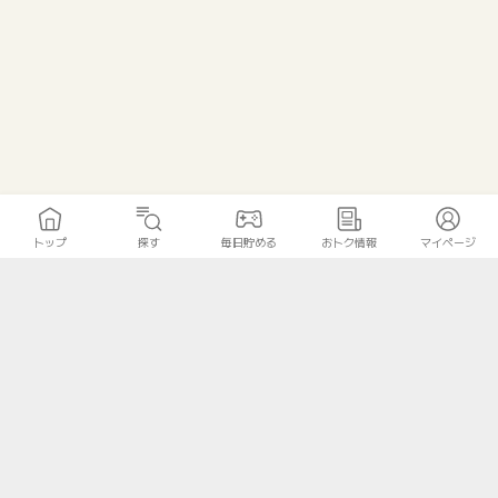
トップ
探す
毎日貯める
おトク情報
マイページ
トップ
探す
毎日貯める
おトク情報
マイページ
無料診断