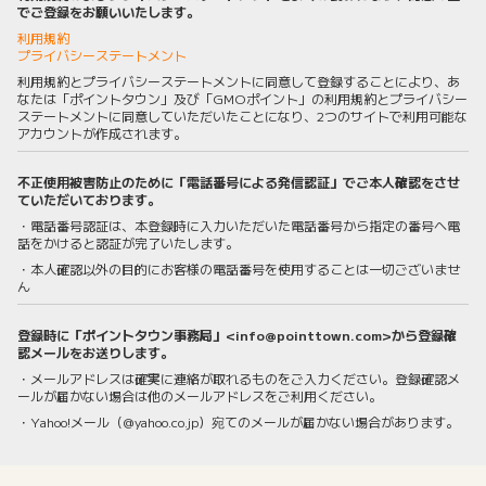
でご登録をお願いいたします。
利用規約
プライバシーステートメント
利用規約とプライバシーステートメントに同意して登録することにより、あ
なたは「ポイントタウン」及び「GMOポイント」の利用規約とプライバシー
ステートメントに同意していただいたことになり、2つのサイトで利用可能な
アカウントが作成されます。
不正使用被害防止のために「電話番号による発信認証」でご本人確認をさせ
ていただいております。
・電話番号認証は、本登録時に入力いただいた電話番号から指定の番号へ電
話をかけると認証が完了いたします。
・本人確認以外の目的にお客様の電話番号を使用することは一切ございませ
ん
登録時に「ポイントタウン事務局」<info@pointtown.com>から登録確
認メールをお送りします。
・メールアドレスは確実に連絡が取れるものをご入力ください。登録確認メ
ールが届かない場合は他のメールアドレスをご利用ください。
・Yahoo!メール（@yahoo.co.jp）宛てのメールが届かない場合があります。