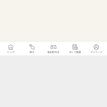
トップ
探す
毎日貯める
おトク情報
マイページ
トップ
探す
毎日貯める
おトク情報
マイページ
無料診断