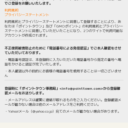
でご登録をお願いいたします。
利用規約
プライバシーステートメント
利用規約とプライバシーステートメントに同意して登録することにより、あ
なたは「ポイントタウン」及び「GMOポイント」の利用規約とプライバシー
ステートメントに同意していただいたことになり、2つのサイトで利用可能な
アカウントが作成されます。
不正使用被害防止のために「電話番号による発信認証」でご本人確認をさせ
ていただいております。
・電話番号認証は、本登録時に入力いただいた電話番号から指定の番号へ電
話をかけると認証が完了いたします。
・本人確認以外の目的にお客様の電話番号を使用することは一切ございませ
ん
登録時に「ポイントタウン事務局」<info@pointtown.com>から登録確
認メールをお送りします。
・メールアドレスは確実に連絡が取れるものをご入力ください。登録確認メ
ールが届かない場合は他のメールアドレスをご利用ください。
・Yahoo!メール（@yahoo.co.jp）宛てのメールが届かない場合があります。