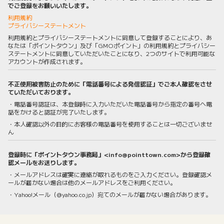
でご登録をお願いいたします。
利用規約
プライバシーステートメント
利用規約とプライバシーステートメントに同意して登録することにより、あ
なたは「ポイントタウン」及び「GMOポイント」の利用規約とプライバシー
ステートメントに同意していただいたことになり、2つのサイトで利用可能な
アカウントが作成されます。
不正使用被害防止のために「電話番号による発信認証」でご本人確認をさせ
ていただいております。
・電話番号認証は、本登録時に入力いただいた電話番号から指定の番号へ電
話をかけると認証が完了いたします。
・本人確認以外の目的にお客様の電話番号を使用することは一切ございませ
ん
登録時に「ポイントタウン事務局」<info@pointtown.com>から登録確
認メールをお送りします。
・メールアドレスは確実に連絡が取れるものをご入力ください。登録確認メ
ールが届かない場合は他のメールアドレスをご利用ください。
・Yahoo!メール（@yahoo.co.jp）宛てのメールが届かない場合があります。