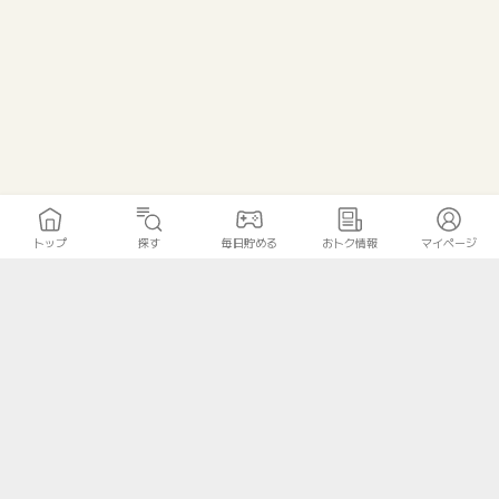
トップ
探す
毎日貯める
おトク情報
マイページ
トップ
探す
毎日貯める
おトク情報
マイページ
無料診断