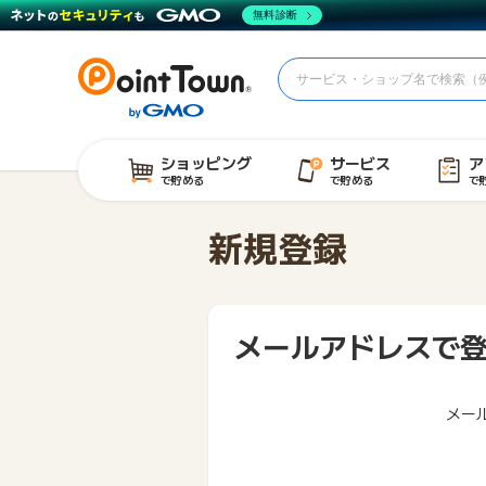
無料診断
ショッピング
サービス
ア
で貯める
で貯める
で
新規登録
メールアドレスで
メー