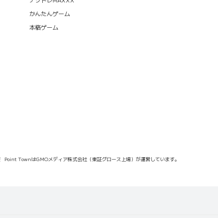
かんたんゲーム
本格ゲーム
報
Point TownはGMOメディア株式会社（東証グロース上場）が運営しています。