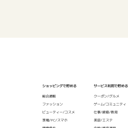
ショッピングで貯める
サービス利用で貯める
総合通販
クーポン/グルメ
ファッション
ゲーム/コミュニティ
ビューティー/コスメ
仕事/資格/教育
家電/PC/スマホ
美容/エステ
健康食品
金融/資産運用