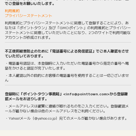
でご登録をお願いいたします。
利用規約
プライバシーステートメント
利用規約とプライバシーステートメントに同意して登録することにより、あ
なたは「ポイントタウン」及び「GMOポイント」の利用規約とプライバシー
ステートメントに同意していただいたことになり、2つのサイトで利用可能な
アカウントが作成されます。
不正使用被害防止のために「電話番号による発信認証」でご本人確認をさせ
ていただいております。
・電話番号認証は、本登録時に入力いただいた電話番号から指定の番号へ電
話をかけると認証が完了いたします。
・本人確認以外の目的にお客様の電話番号を使用することは一切ございませ
ん
登録時に「ポイントタウン事務局」<info@pointtown.com>から登録確
認メールをお送りします。
・メールアドレスは確実に連絡が取れるものをご入力ください。登録確認メ
ールが届かない場合は他のメールアドレスをご利用ください。
・Yahoo!メール（@yahoo.co.jp）宛てのメールが届かない場合があります。