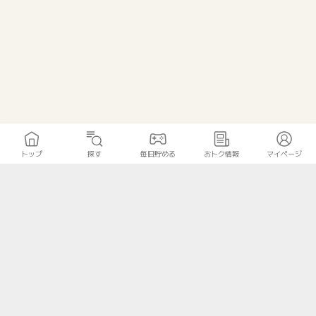
トップ
探す
毎日貯める
おトク情報
マイページ
トップ
探す
毎日貯める
おトク情報
マイページ
無料診断