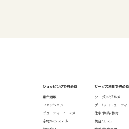
ショッピングで貯める
サービス利用で貯める
総合通販
クーポン/グルメ
ファッション
ゲーム/コミュニティ
ビューティー/コスメ
仕事/資格/教育
家電/PC/スマホ
美容/エステ
健康食品
金融/資産運用