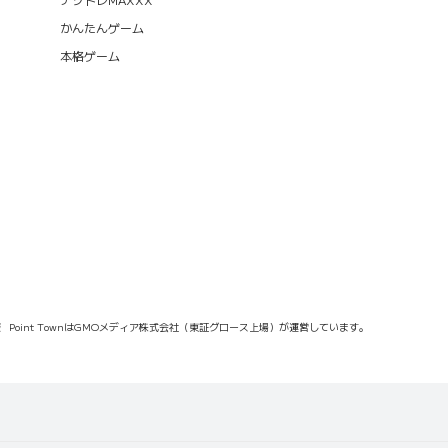
かんたんゲーム
本格ゲーム
報
Point TownはGMOメディア株式会社（東証グロース上場）が運営しています。