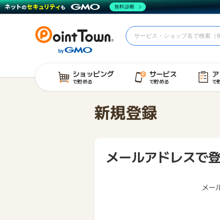
無料診断
ショッピング
サービス
ア
で貯める
で貯める
で
新規登録
メールアドレスで
メー