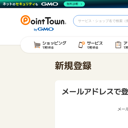
無料診断
ショッピング
サービス
ア
で貯める
で貯める
で
新規登録
メールアドレスで
メー