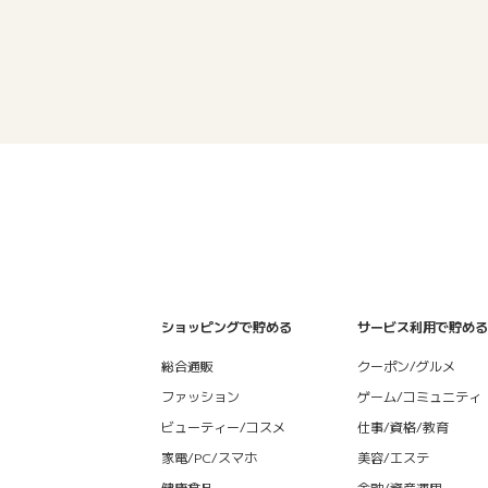
ショッピングで貯める
サービス利用で貯める
総合通販
クーポン/グルメ
ファッション
ゲーム/コミュニティ
ビューティー/コスメ
仕事/資格/教育
家電/PC/スマホ
美容/エステ
健康食品
金融/資産運用