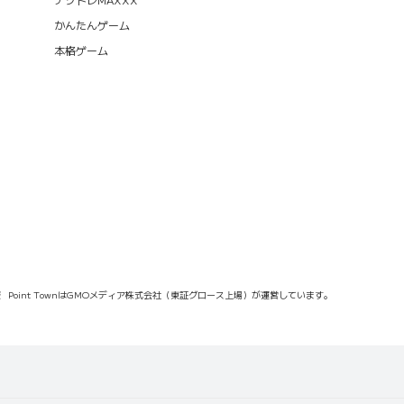
かんたんゲーム
本格ゲーム
報
Point TownはGMOメディア株式会社（東証グロース上場）が運営しています。