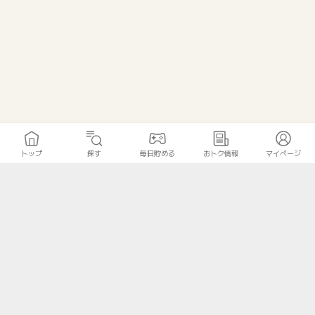
トップ
探す
毎日貯める
おトク情報
マイページ
トップ
探す
毎日貯める
おトク情報
マイページ
無料診断