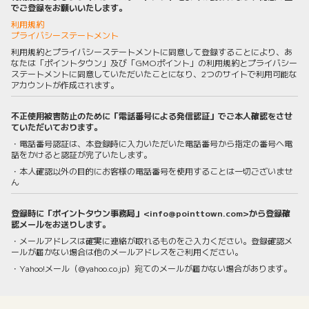
でご登録をお願いいたします。
利用規約
プライバシーステートメント
利用規約とプライバシーステートメントに同意して登録することにより、あ
なたは「ポイントタウン」及び「GMOポイント」の利用規約とプライバシー
ステートメントに同意していただいたことになり、2つのサイトで利用可能な
アカウントが作成されます。
不正使用被害防止のために「電話番号による発信認証」でご本人確認をさせ
ていただいております。
・電話番号認証は、本登録時に入力いただいた電話番号から指定の番号へ電
話をかけると認証が完了いたします。
・本人確認以外の目的にお客様の電話番号を使用することは一切ございませ
ん
登録時に「ポイントタウン事務局」<info@pointtown.com>から登録確
認メールをお送りします。
・メールアドレスは確実に連絡が取れるものをご入力ください。登録確認メ
ールが届かない場合は他のメールアドレスをご利用ください。
・Yahoo!メール（@yahoo.co.jp）宛てのメールが届かない場合があります。