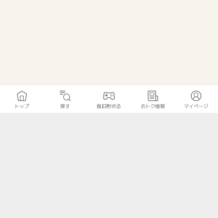
トップ
探す
毎日貯める
おトク情報
マイページ
トップ
探す
毎日貯める
おトク情報
マイページ
無料診断