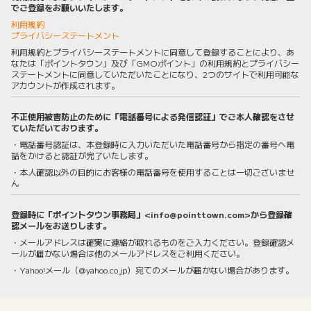
でご登録をお願いいたします。
利用規約
プライバシーステートメント
利用規約とプライバシーステートメントに同意して登録することにより、あ
なたは「ポイントタウン」及び「GMOポイント」の利用規約とプライバシー
ステートメントに同意していただいたことになり、2つのサイトで利用可能な
アカウントが作成されます。
不正使用被害防止のために「電話番号による発信認証」でご本人確認をさせ
ていただいております。
・電話番号認証は、本登録時に入力いただいた電話番号から指定の番号へ電
話をかけると認証が完了いたします。
・本人確認以外の目的にお客様の電話番号を使用することは一切ございませ
ん
登録時に「ポイントタウン事務局」<info@pointtown.com>から登録確
認メールをお送りします。
・メールアドレスは確実に連絡が取れるものをご入力ください。登録確認メ
ールが届かない場合は他のメールアドレスをご利用ください。
・Yahoo!メール（@yahoo.co.jp）宛てのメールが届かない場合があります。