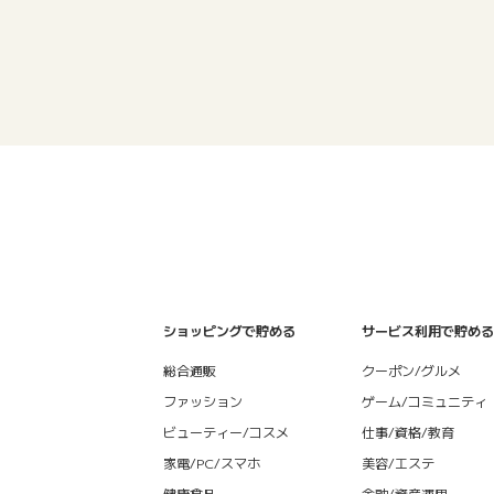
ショッピングで貯める
サービス利用で貯める
総合通販
クーポン/グルメ
ファッション
ゲーム/コミュニティ
ビューティー/コスメ
仕事/資格/教育
家電/PC/スマホ
美容/エステ
健康食品
金融/資産運用