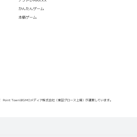
かんたんゲーム
本格ゲーム
報
Point TownはGMOメディア株式会社（東証グロース上場）が運営しています。