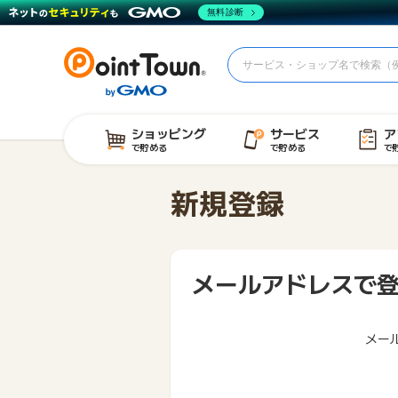
無料診断
ショッピング
サービス
ア
で貯める
で貯める
で
新規登録
メールアドレスで
メー