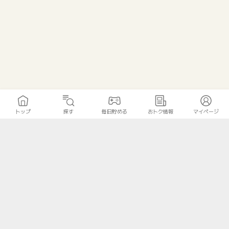
トップ
探す
毎日貯める
おトク情報
マイページ
トップ
探す
毎日貯める
おトク情報
マイページ
無料診断