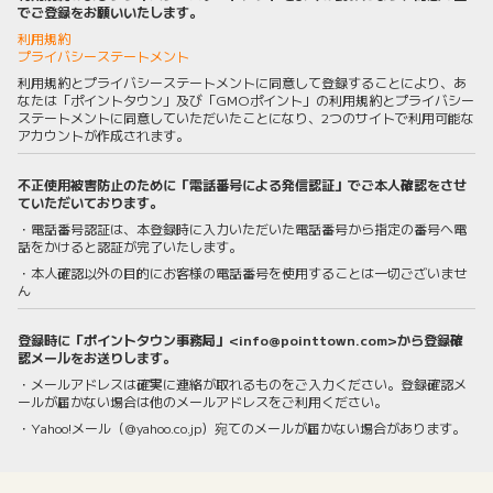
でご登録をお願いいたします。
利用規約
プライバシーステートメント
利用規約とプライバシーステートメントに同意して登録することにより、あ
なたは「ポイントタウン」及び「GMOポイント」の利用規約とプライバシー
ステートメントに同意していただいたことになり、2つのサイトで利用可能な
アカウントが作成されます。
不正使用被害防止のために「電話番号による発信認証」でご本人確認をさせ
ていただいております。
・電話番号認証は、本登録時に入力いただいた電話番号から指定の番号へ電
話をかけると認証が完了いたします。
・本人確認以外の目的にお客様の電話番号を使用することは一切ございませ
ん
登録時に「ポイントタウン事務局」<info@pointtown.com>から登録確
認メールをお送りします。
・メールアドレスは確実に連絡が取れるものをご入力ください。登録確認メ
ールが届かない場合は他のメールアドレスをご利用ください。
・Yahoo!メール（@yahoo.co.jp）宛てのメールが届かない場合があります。