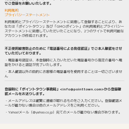
でご登録をお願いいたします。
利用規約
プライバシーステートメント
利用規約とプライバシーステートメントに同意して登録することにより、あ
なたは「ポイントタウン」及び「GMOポイント」の利用規約とプライバシー
ステートメントに同意していただいたことになり、2つのサイトで利用可能な
アカウントが作成されます。
不正使用被害防止のために「電話番号による発信認証」でご本人確認をさせ
ていただいております。
・電話番号認証は、本登録時に入力いただいた電話番号から指定の番号へ電
話をかけると認証が完了いたします。
・本人確認以外の目的にお客様の電話番号を使用することは一切ございませ
ん
登録時に「ポイントタウン事務局」<info@pointtown.com>から登録確
認メールをお送りします。
・メールアドレスは確実に連絡が取れるものをご入力ください。登録確認メ
ールが届かない場合は他のメールアドレスをご利用ください。
・Yahoo!メール（@yahoo.co.jp）宛てのメールが届かない場合があります。