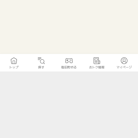
トップ
探す
毎日貯める
おトク情報
マイページ
トップ
探す
毎日貯める
おトク情報
マイページ
無料診断