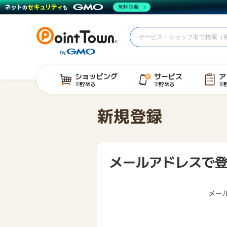
無料診断
ショッピング
サービス
ア
で貯める
で貯める
で
新規登録
メールアドレスで
メー