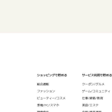
ショッピングで貯める
サービス利用で貯める
総合通販
クーポン/グルメ
ファッション
ゲーム/コミュニティ
ビューティー/コスメ
仕事/資格/教育
家電/PC/スマホ
美容/エステ
健康食品
金融/資産運用