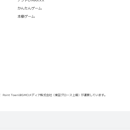
かんたんゲーム
本格ゲーム
報
Point TownはGMOメディア株式会社（東証グロース上場）が運営しています。