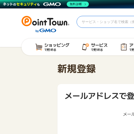
無料診断
ショッピング
サービス
ア
で貯める
で貯める
で
新規登録
メールアドレスで
メー