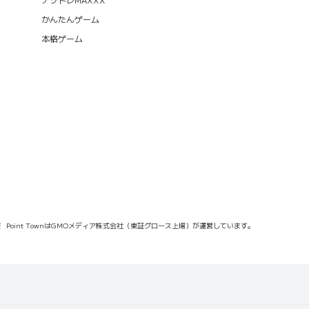
かんたんゲーム
本格ゲーム
報
Point TownはGMOメディア株式会社（東証グロース上場）が運営しています。