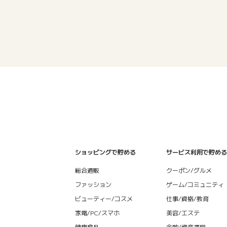
ショッピングで貯める
サービス利用で貯める
総合通販
クーポン/グルメ
ファッション
ゲーム/コミュニティ
ビューティー/コスメ
仕事/資格/教育
家電/PC/スマホ
美容/エステ
健康食品
金融/資産運用