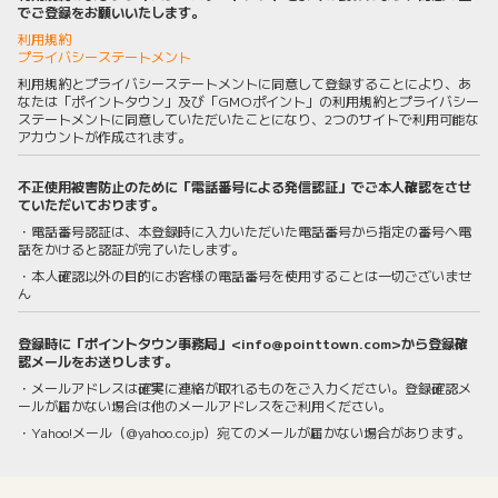
でご登録をお願いいたします。
利用規約
プライバシーステートメント
利用規約とプライバシーステートメントに同意して登録することにより、あ
なたは「ポイントタウン」及び「GMOポイント」の利用規約とプライバシー
ステートメントに同意していただいたことになり、2つのサイトで利用可能な
アカウントが作成されます。
不正使用被害防止のために「電話番号による発信認証」でご本人確認をさせ
ていただいております。
・電話番号認証は、本登録時に入力いただいた電話番号から指定の番号へ電
話をかけると認証が完了いたします。
・本人確認以外の目的にお客様の電話番号を使用することは一切ございませ
ん
登録時に「ポイントタウン事務局」<info@pointtown.com>から登録確
認メールをお送りします。
・メールアドレスは確実に連絡が取れるものをご入力ください。登録確認メ
ールが届かない場合は他のメールアドレスをご利用ください。
・Yahoo!メール（@yahoo.co.jp）宛てのメールが届かない場合があります。