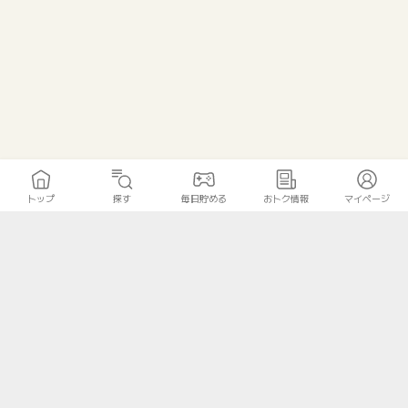
トップ
探す
毎日貯める
おトク情報
マイページ
トップ
探す
毎日貯める
おトク情報
マイページ
無料診断