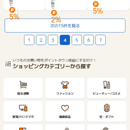
物
専
物
で
ル
ル
で
門
5%
公
メ
サ
5%
式】
2%
イ
H
ト
次の15件を見る
O
【お
P
と
P
1
2
3
4
5
6
7
な
I
の
N’
週
G
末】
A
いつものお買い物をポイントタウン経由にするだけ！
ショッピングカテゴリーから探す
R
A
G
E
「ス
ト
総合通販
ファッション
ビューティー/コスメ
ー
リ
ー」
を
家電/PC/スマホ
健康食品
花・ギフト
味
わ