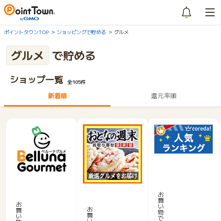
ポイントタウンTOP
ショッピングで貯める
グルメ
グルメ
で貯める
ショップ一覧
全105件
新着順
還元率順
【サ
ッ
ベ
お
ポ
ル
お
取
買
ロ
ー
お
寄
い
お
買
ビ
ナ
物
買
せ
い
で
ー
グ
い