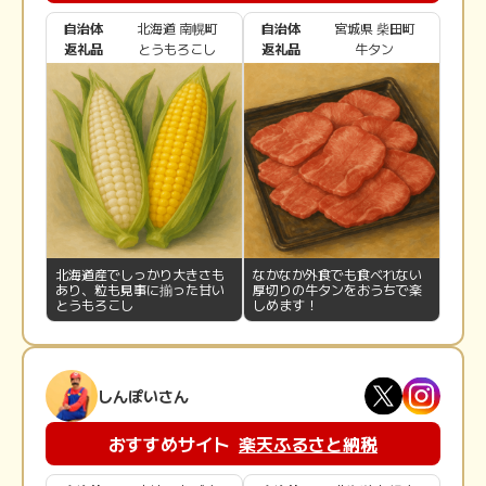
廃止されるので、今年のふるさと納税はお早めに!!!
自治体
北海道 南幌町
自治体
宮城県 柴田町
返礼品
とうもろこし
返礼品
牛タン
ポイントタウンを経由すれば、
さらにおトク!
例えば、還元率1.5％のサービスを利用して52,000円で
寄付する場合
北海道産でしっかり大きさも
なかなか外食でも食べれない
あり、粒も見事に揃った甘い
厚切りの牛タンをおうちで楽
とうもろこし
しめます！
しんぽいさん
おすすめサイト
楽天ふるさと納税
※控除上限額の範囲内で寄付すると、2,000円を超える部分について税金が控除され