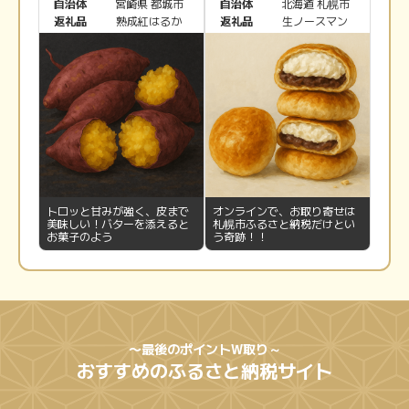
自治体
宮崎県 都城市
自治体
北海道 札幌市
ます。
返礼品
熟成紅はるか
返礼品
生ノースマン
※確定申告に関しては、所得税からの還付と住民税からの控除が受けられます。
〜税金還元までの流れ〜
ふるさと納税の４つのステップ
1
2
控除上限額を調べる
ポイントタウンを経由し
返礼品を選ぶ
トロッと甘みが強く、皮まで
オンラインで、お取り寄せは
美味しい！バターを添えると
札幌市ふるさと納税だけとい
お菓子のよう
う奇跡！！
※表示される金額は目安です。正確
な金額を知りたい場合は税理士など
にご確認ください。
〜最後のポイントW取り～
3
4
おすすめのふるさと納税サイト
返礼品を受け取る
寄付申請をする