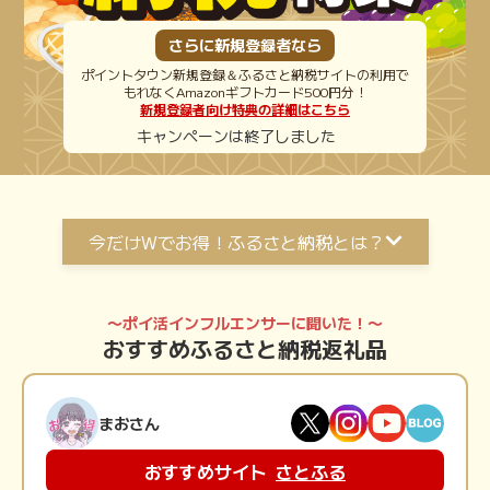
さらに新規登録者なら
ポイントタウン新規登録＆ふるさと納税サイトの利用で
もれなくAmazonギフトカード500円分！
新規登録者向け特典の詳細はこちら
キャンペーンは終了しました
今だけWでお得！ふるさと納税とは？
〜ポイントW取りラストチャンス！〜
ふるさと納税とは
〜ポイ活インフルエンサーに聞いた！〜
おすすめふるさと納税返礼品
寄付をすると、税金還付・控除が受けられ、自己負担2000
円で返礼品である特産品や宿泊券などももらえるので、 寄
付する人も地域もうれしい制度です。
まおさん
さらにキャッシュレス決済やポイントサイトを使ってポイン
トもたまるのでWでお得。
おすすめサイト
さとふる
なお、ポイントサイトでのポイント還元は2025年10月から