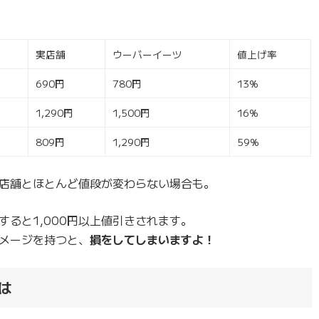
実店舗
ウーバーイーツ
値上げ率
690円
780円
13%
1,290円
1,500円
16%
809円
1,290円
59%
店舗とほとんど値段が変わらない場合も。
ると1,000円以上値引きされます。
メージを持つと、
損をしてしまいますよ！
は