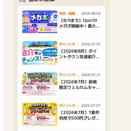
2026.08.03
美容・健康
【8/9まで】Qoo10
メガポ開催中！最大
25%還元＆500ptプ
レゼント
2026.07.31
ポイントタウ
ンニュース
【2026年8月】ポイ
ントタウン友達紹介キ
ャンペーンおすすめ広
告紹介
2026.07.21
ポイントタウ
ンニュース
【2026年7月】新規
限定ウェルカムキャン
ペーン
2026.07.07
ポイントタウ
ンニュース
【2026年7月】1案件
利用で500円プレゼン
トキャンペーン