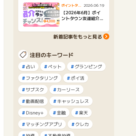
2026.06.19
ポイントタウ
ンニュース
【2026年6月】ポイ
ントタウン友達紹介キ
ャンペーンおすすめ広
告紹介
新着記事をもっと見る
注目のキーワード
占い
ペット
グランピング
ファクタリング
ポイ活
サブスク
カーリース
動画配信
キャッシュレス
Disney+
金融
楽天
マッチングアプリ
クレカ
投資
不動産投資