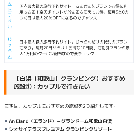
天
国内最大級の旅行予約サイト。さまざまなプランでお得に利
ト
用できる！楽天ポイントが貯まる＆使えてお得。毎月5と0の
ラ
つく日は最大20％OFFになるのでチャンス！
ベ
ル
じ
日本最大級の旅行予約サイト。じゃらんだけの特別のプラン
ゃ
もあり。毎月20日からは「お得な10日間」で割引プランや最
ら
大1万円のクーポン配布なので要チェック！
ん
【白浜（和歌山）グランピング】おすすめ
施設①：カップルで行きたい
まずは、カップルにおすすめの施設を2つ紹介します。
An Eland（エランド）～グランドーム和歌山白浜
シオサイテラスプレミアム グランピングリゾート