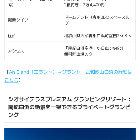
考）
2食付き：2万4,400円
ドームテント（専用BBQスペースあ
部屋タイプ
り）
住所
和歌山県西牟婁郡白浜町堅田2368‐3
「南紀白浜空港」から車で約9分
アクセス
無料駐車場あり
【
An Eland（エランド）～グランドーム和歌山白浜の詳細は
こちら
】
シオサイテラスプレミアム グランピングリゾート：
南紀白浜の絶景を一望できるプライベートグランピ
ング