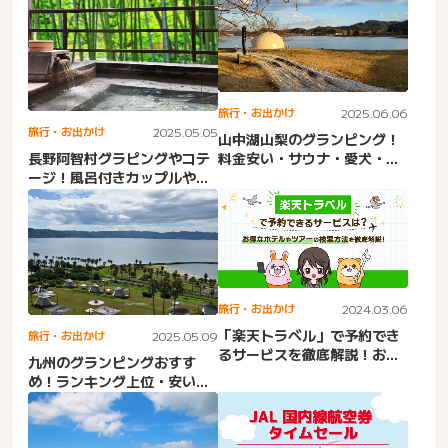
旅行・お出かけ
2025.06.06
旅行・お出かけ
2025.05.05
山中湖山梨のグランピング！
料金安い・サウナ・愛犬・子
長野阿智村グラピングやコテ
連れ・新しいドーム・コテ
ージ！風呂付きカップルやフ
ー...
ァミリー・安い・温泉・大
人...
旅行・お出かけ
2024.03.06
「楽天トラベル」で予約でき
旅行・お出かけ
2025.05.09
るサービスを徹底解説！お得
九州のグランピングおすす
なホテルやツアーの検索方
め！ランキング上位・安い・
法...
高級・温泉付き・海・釣り・
学...