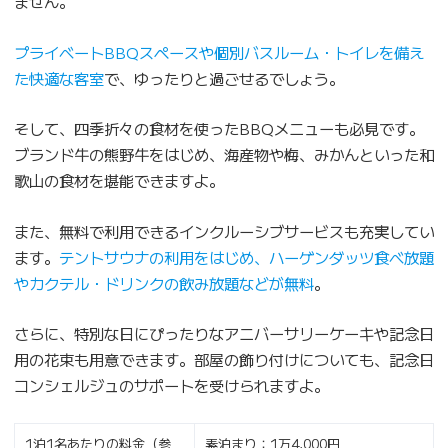
ません。
プライベートBBQスペースや個別バスルーム・トイレを備え
た快適な客室
で、ゆったりと過ごせるでしょう。
そして、四季折々の食材を使ったBBQメニューも必見です。
ブランド牛の熊野牛をはじめ、海産物や梅、みかんといった和
歌山の食材を堪能できますよ。
また、無料で利用できるインクルーシブサービスも充実してい
ます。
テントサウナの利用をはじめ、ハーゲンダッツ食べ放題
やカクテル・ドリンクの飲み放題などが無料
。
さらに、特別な日にぴったりなアニバーサリーケーキや記念日
用の花束も用意できます。部屋の飾り付けについても、記念日
コンシェルジュのサポートを受けられますよ。
1泊1名あたりの料金（参
素泊まり：1万4,000円