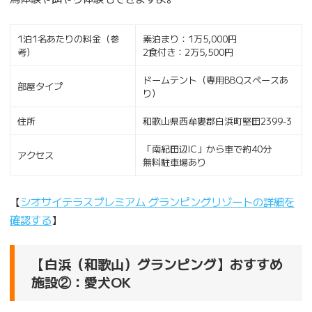
1泊1名あたりの料金（参
素泊まり：1万5,000円
考）
2食付き：2万5,500円
ドームテント（専用BBQスペースあ
部屋タイプ
り）
住所
和歌山県西牟婁郡白浜町堅田2399-3
「南紀田辺IC」から車で約40分
アクセス
無料駐車場あり
【
シオサイテラスプレミアム グランピングリゾートの詳細を
確認する
】
【白浜（和歌山）グランピング】おすすめ
施設②：愛犬OK