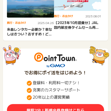
旅行・お出かけ
2023.08.01
【2023年10月搭乗分】JAL
旅行・お出かけ
2025.04.26
国内航空券タイムセール再開
糸島レンタカー必要か？車な
情報まとめ！
しはきつい？おすすめ！どこ
で借りる？当日・乗り捨
て・...
でお得にポイ活をはじめよう！
登録料・利用料一切ナシ！
充実のカスタマーサポート
20年以上の運営実績
最短2分！新規会員登録はこちら