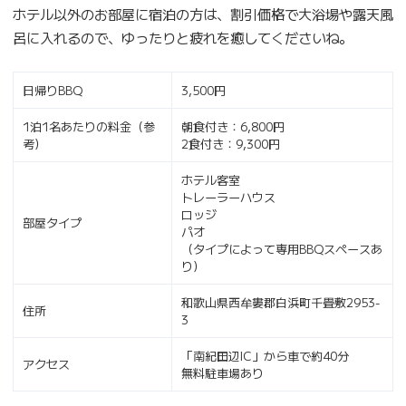
ホテル以外のお部屋に宿泊の方は、割引価格で大浴場や露天風
呂に入れるので、ゆったりと疲れを癒してくださいね。
日帰りBBQ
3,500円
1泊1名あたりの料金（参
朝食付き：6,800円
考）
2食付き：9,300円
ホテル客室
トレーラーハウス
ロッジ
部屋タイプ
パオ
（タイプによって専用BBQスペースあ
り）
和歌山県西牟婁郡白浜町千畳敷2953-
住所
3
「南紀田辺IC」から車で約40分
アクセス
無料駐車場あり