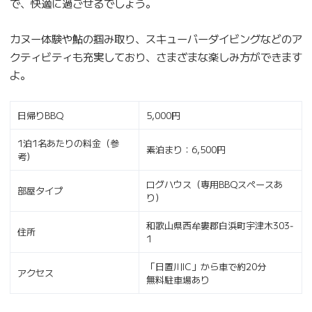
で、快適に過ごせるでしょう。
カヌー体験や鮎の掴み取り、スキューバーダイビングなどのア
クティビティも充実しており、さまざまな楽しみ方ができます
よ。
日帰りBBQ
5,000円
1泊1名あたりの料金（参
素泊まり：6,500円
考）
ログハウス（専用BBQスペースあ
部屋タイプ
り）
和歌山県西牟婁郡白浜町宇津木303‐
住所
1
「日置川IC」から車で約20分
アクセス
無料駐車場あり