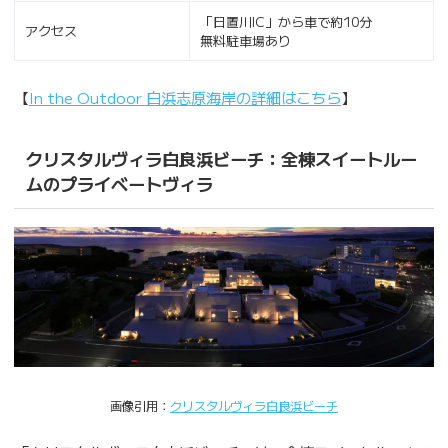
「日置川IC」から車で約10分
アクセス
無料駐車場あり
【
In the Outdoor 白浜志原海岸の詳細はこちら
】
クリスタルヴィラ白良浜ビーチ：全棟スイートルー
ムのプライベートヴィラ
画像引用：
クリスタルヴィラ白良浜ビーチ