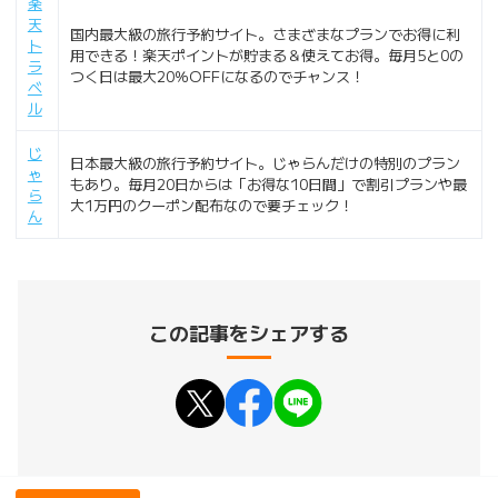
楽
天
国内最大級の旅行予約サイト。さまざまなプランでお得に利
ト
用できる！楽天ポイントが貯まる＆使えてお得。毎月5と0の
ラ
つく日は最大20％OFFになるのでチャンス！
ベ
ル
じ
日本最大級の旅行予約サイト。じゃらんだけの特別のプラン
ゃ
もあり。毎月20日からは「お得な10日間」で割引プランや最
ら
大1万円のクーポン配布なので要チェック！
ん
この記事をシェアする