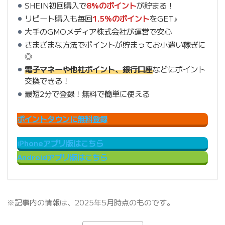
SHEIN初回購入で
8%のポイント
が貯まる！
リピート購入も毎回
1.5％のポイント
をGET♪
大手のGMOメディア株式会社が運営で安心
さまざまな方法でポイントが貯まってお小遣い稼ぎに
◎
電子マネーや他社ポイント、銀行口座
などにポイント
交換できる！
最短2分で登録！無料で簡単に使える
ポイントタウンに無料登録
iPhoneアプリ版はこちら
Androidアプリ版はこちら
※記事内の情報は、2025年5月時点のものです。