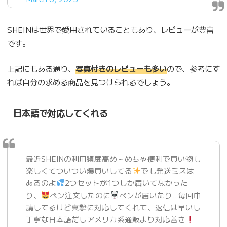
SHEINは世界で愛用されていることもあり、レビューが豊富
です。
上記にもある通り、
写真付きのレビューも多い
ので、参考にす
れば自分の求める商品を見つけられるでしょう。
日本語で対応してくれる
最近SHEINの利用頻度高め～めちゃ便利で買い物も
楽しくてついつい爆買いしてる
でも発送ミスは
あるのよ
2つセットが1つしか届いてなかった
り、
ペン注文したのに
ペンが届いたり…毎回申
請してるけど真摯に対応してくれて、返信は早いし
丁寧な日本語だしアメリカ系通販より対応善き