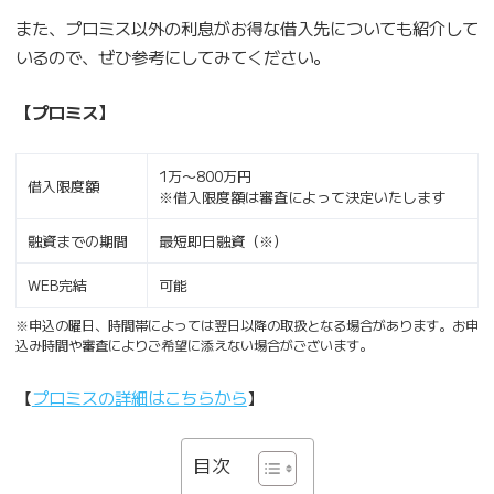
また、プロミス以外の利息がお得な借入先についても紹介して
いるので、ぜひ参考にしてみてください。
【プロミス】
1万〜800万円
借入限度額
※借入限度額は審査によって決定いたします
融資までの期間
最短即日融資（※）
WEB完結
可能
※申込の曜日、時間帯によっては翌日以降の取扱となる場合があります。お申
込み時間や審査によりご希望に添えない場合がございます。
【
プロミスの詳細はこちらから
】
目次