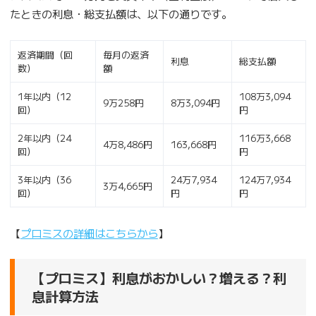
たときの利息・総支払額は、以下の通りです。
返済期間（回
毎月の返済
利息
総支払額
数）
額
1年以内（12
108万3,094
9万258円
8万3,094円
回）
円
2年以内（24
116万3,668
4万8,486円
163,668円
回）
円
3年以内（36
24万7,934
124万7,934
3万4,665円
回）
円
円
【
プロミスの詳細はこちらから
】
【プロミス】利息がおかしい？増える？利
息計算方法