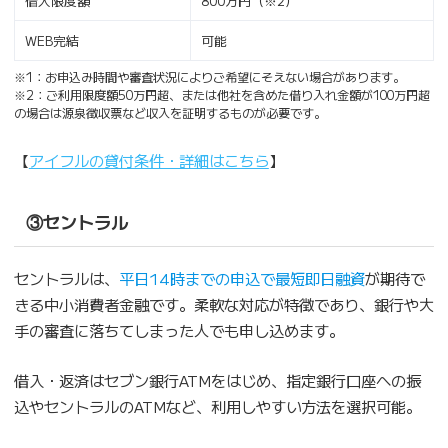
借入限度額
800万円（※2）
WEB完結
可能
※1：お申込み時間や審査状況によりご希望にそえない場合があります。
※2：ご利用限度額50万円超、または他社を含めた借り入れ金額が100万円超
の場合は源泉徴収票など収入を証明するものが必要です。
【
アイフルの貸付条件・詳細はこちら
】
③セントラル
セントラルは、
平日14時までの申込で最短即日融資
が期待で
きる中小消費者金融です。柔軟な対応が特徴であり、銀行や大
手の審査に落ちてしまった人でも申し込めます。
借入・返済はセブン銀行ATMをはじめ、指定銀行口座への振
込やセントラルのATMなど、利用しやすい方法を選択可能。