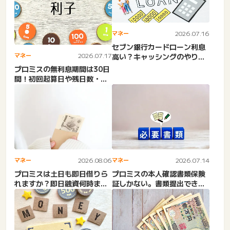
マネー
2026.07.16
セブン銀行カードローン利息
マネー
2026.07.17
高い？キャッシングのやり
方！借入できない？審査・手
プロミスの無利息期間は30日
数...
間！初回起算日や残日数・残
高の確認方法・返済・キャ...
マネー
2026.08.06
マネー
2026.07.14
プロミスは土日も即日借りら
プロミスの本人確認書類保険
れますか？即日融資何時ま
証しかない。書類提出できな
で？ プロミスは24時間申
い。難しい。提出方法。顔
し...
写...