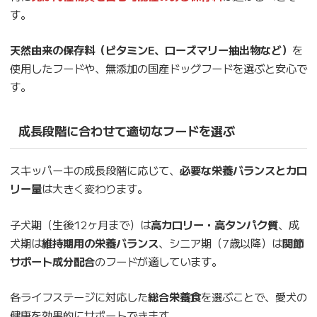
す。
天然由来の保存料（ビタミンE、ローズマリー抽出物など）
を
使用したフードや、無添加の国産ドッグフードを選ぶと安心で
す。
成長段階に合わせて適切なフードを選ぶ
スキッパーキの成長段階に応じて、
必要な栄養バランスとカロ
リー量
は大きく変わります。
子犬期（生後12ヶ月まで）は
高カロリー・高タンパク質
、成
犬期は
維持期用の栄養バランス
、シニア期（7歳以降）は
関節
サポート成分配合
のフードが適しています。
各ライフステージに対応した
総合栄養食
を選ぶことで、愛犬の
健康を効果的にサポートできます。