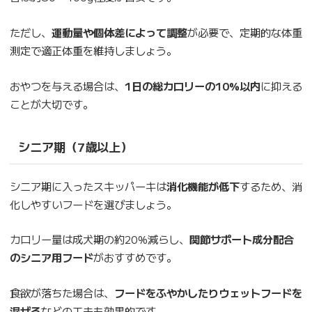
ただし、
運動量や個体差によって調整
が必要で、定期的な体重
測定で適正体重を維持しましょう。
おやつを与える場合は、
1日の総カロリーの10%以内
に抑える
ことが大切です。
シニア期（7歳以上）
シニア期に入ったスキッパーキは
消化機能が低下
するため、消
化しやすいフードを選びましょう。
カロリー量は成犬期の約20%減らし、
関節サポート成分配合
のシニア用フード
がおすすめです。
食欲が落ちた場合は、
フードをふやかしたりウェットフードを
混ぜる
などの工夫も効果的です。