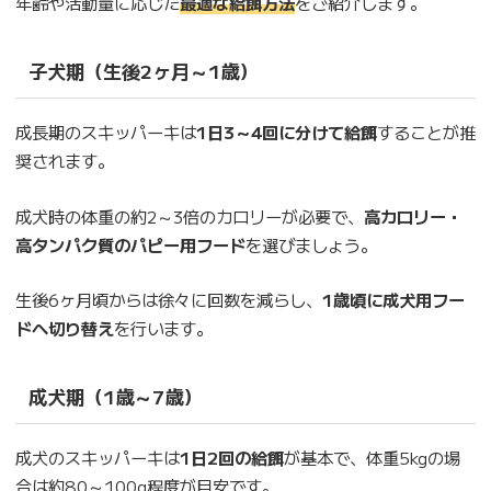
年齢や活動量に応じた
最適な給餌方法
をご紹介します。
子犬期（生後2ヶ月～1歳）
成長期のスキッパーキは
1日3～4回に分けて給餌
することが推
奨されます。
成犬時の体重の約2～3倍のカロリーが必要で、
高カロリー・
高タンパク質のパピー用フード
を選びましょう。
生後6ヶ月頃からは徐々に回数を減らし、
1歳頃に成犬用フー
ドへ切り替え
を行います。
成犬期（1歳～7歳）
成犬のスキッパーキは
1日2回の給餌
が基本で、体重5kgの場
合は約80～100g程度が目安です。